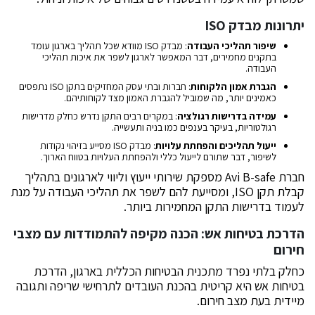
יתרונות מבדק ISO
שיפור תהליכי העבודה
: מבדק ISO מוודא שכל תהליך בארגון עומד
בתקנים מחמירים, דבר המאפשר לארגון לשפר את איכות תהליכי
העבודה.
הגברת אמון הלקוחות
: חברות ובתי עסק המחזיקים בתקן ISO נתפסים
כאמינים יותר, מה שמוביל להגברת האמון מצד לקוחותיהם.
עמידה בדרישות רגולציה
: במקרים רבים התקן נדרש כחלק מדרישות
רגולטוריות, בעיקר בענפים כמו בניה ותעשייה.
ייעול תהליכים והפחתת עלויות
: מבדק ISO מסייע בזיהוי נקודות
לשיפור, דבר שתורם לייעול כללי ולהפחתת העלויות בטווח הארוך.
חברת Avi B-safe מספקת שירותי ייעוץ וליווי לארגונים בתהליך
קבלת תקן ISO, ומסייעת להם לשפר את תהליכי העבודה על מנת
לעמוד בדרישות התקן המחמירות ביותר.
הדרכת בטיחות אש: הכנה מקיפה להתמודדות עם מצבי
חירום
כחלק בלתי נפרד מתכנית הבטיחות הכללית בארגון, הדרכת
בטיחות אש היא קריטית בהכנת העובדים לתרחישי שריפה ותגובה
מיידית בעת מצב חירום.