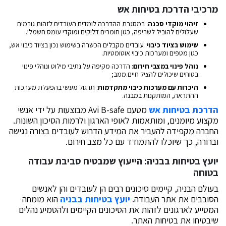
מרכיבי הדרכת בטיחות אש
זיהוי מוקדי סכנה
: במסגרת ההדרכה לומדים העובדים לזהות גורמים
שעלולים להוביל לשריפה, כגון חומרים דליקים ומוקדי עומס חשמלי.
שימוש בציוד כיבוי
: עובדים מקבלים הכשרה בשימוש נכון בציוד כיבוי אש,
כגון מטפים ומערכות כיבוי אוטומטיות.
נוהל פינוי במצבי חירום
: הדרכה מקיפה על נתיבי מילוט ונוהלי פינוי
בטוחים שיכולים להציל חיים.ממב;
היכרות עם מערכות כיבוי מתקדמות
: תרגול מעשי בהפעלת מערכות
ההתראה, המותקנות במבנה.
הדרכת בטיחות אש
מטעם Avi B-safe מבוצעות על ידי אנשי
מקצוע מיומנים, ומותאמות לאופי הארגון ולרמות הסיכון השונות.
החברה מקפידה להעביר את המידע הדרוש לעובדים בצורה נגישה
וברורה, כך שיוכלו להתמודד עם כל מצב חירום.
יועץ בטיחות בבניה: הייעוץ שמבטיח סביבת עבודה
בטוחה
בעולם הבניה, קיימים סיכונים רבים הן לעובדים והן לאנשים
הסובבים את אתר העבודה.
יועץ בטיחות בבניה
הוא מומחה
המסייע לארגונים לזהות את הסיכונים הקיימים ולהטמיע נהלים
שיבטיחו את בטיחות האתר.