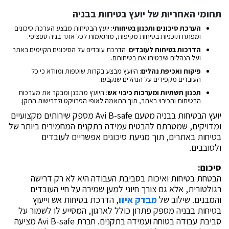
תחומי האחריות של יועץ בטיחות בבניה
הערכת סיכונים ותכנון בטיחותי
: יועץ הבטיחות מבצע הערכת סיכונים
ומפתח תוכניות בטיחות מקיפות, מותאמות לכל אתר בניה ספציפי.
הדרכות בטיחות לעובדים
: הדרכת עובדים על הסיכונים הקיימים באתר
ועל הנהלים שיבטיחו את בטיחותם.
פיקוח ואכיפת נהלים
: היועץ מבצע בקרות שוטפות ומוודא כי כל
העובדים מקפידים על הנהלים שנקבעו.
תכנון תשתיות ומערכות כיבוי אש
: היועץ מתכנן ומבקר את מערכות
הבטיחות והכיבוי באתר, תוך התאמה לאופי הפרויקט ולדרישות התקן.
יועץ הבטיחות בבניה מטעם Avi B-safe מספק שירותים מקצועיים
ומדויקים, שמטרתם להבטיח עמידה בתקנים המחמירים ביותר של
בטיחות באתרים, תוך מניעת סיכונים אפשריים לעובדים
ולסובבים.
סיכום:
הבטחת בטיחות ואיכות בסביבת העבודה היא לא רק דרישה
רגולטורית, אלא גם צורך חיוני למען שמירה על חיי העובדים
והמבנים. שילוב של
מבדק איזו
, הדרכת בטיחות אש וייעוץ
בטיחות בבניה מספק פתרון כולל לארגון, המסייע לו לשמור על
סביבת עבודה בטוחה ועמידה בתקנים. חברת Avi B-safe מציעה