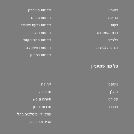
ביטחון
חדשות בני ברק
בריאות
חדשות בת ים
דעות
חדשות גבעת שמואל
זירת המומחים
חדשות חולון
כלכלה
חדשות פתח תקווה
הצהרת נגישות
חדשות ראשון לציון
חדשות רמת גן
כל מה שמעניין
משפטי
קהילה
נדל"ן
תחבורה
ספורט
תיירות ונופש
צרכנות
תרבות וחינוך
עורכי דין מומלצים בתל
אביב והסביבה