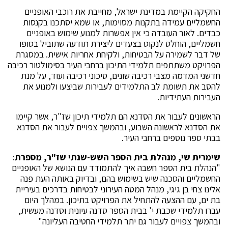
החקיקה הקיימת במדינת ישראל, מחייבת את רוכבי האופניים
החשמליים עמידה בתקנות מסוימות, או שמא יסתכנו בקנסות
כבדים. לאור העובדה כי אין אפשרות למנוע שימוש באופניים
חשמליים, הוחלט לנקוט בצעדים ליצירת תודעה שתוביל בסופו
של דבר לשמירה על הבטיחות, ולקיחת אחריות אישית. במסגרת
הפרויקט משתתפים תלמידי התיכון ברחבי העיר בסימולטור רכיבה
חדשני המדמה מצבי רכיבה שונים, סיכוני רכיבה ועוד, על מנת
להסב את תשומת לב התלמידים לעבירות שביצעו ולמנוע את
העבירות העתידיות.
הראשונים לעבור את הסדנא הם תלמידי תיכון שז"ר, אשר קיימו
את הסדנא לראשונה השבוע, ובהמשך צפויים לעבור את הסדנא
בבתי ספר נוספים ברחבי העיר.
שימרית שי, מנהלת בית הספר השש-שנתי שז"ר, מספרת
:
"הנהלת בית הספר חשבה איך להתמודד עם הנושא של האופניים
החשמליים והסכנה שיש בשימוש בהם, ובדיוק באותה העת פנה
אלינו צחי בן גיגי, מנהל המטה העירוני לבטיחות בדרכים בעיריית
בת ים, עם ההצעה להתחיל את הפרויקט בתיכון. במהלך היום
עברו תלמידי שכבת י' בבית הספר סדנה עיונית וסדנה מעשית,
ובהמשך צפויים לעבור גם יתר תלמידי החטיבה העליונה"