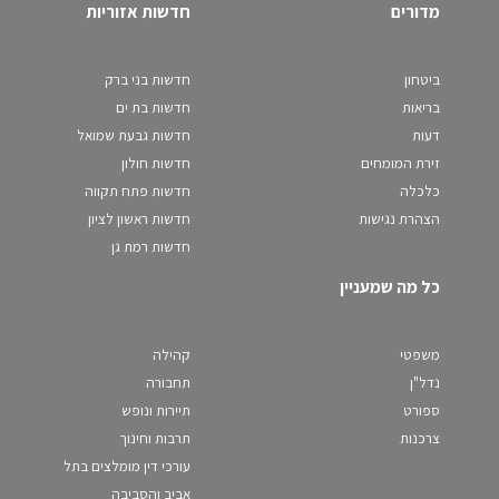
מדורים
חדשות אזוריות
ביטחון
חדשות בני ברק
בריאות
חדשות בת ים
דעות
חדשות גבעת שמואל
זירת המומחים
חדשות חולון
כלכלה
חדשות פתח תקווה
הצהרת נגישות
חדשות ראשון לציון
חדשות רמת גן
כל מה שמעניין
משפטי
קהילה
נדל"ן
תחבורה
ספורט
תיירות ונופש
צרכנות
תרבות וחינוך
עורכי דין מומלצים בתל
אביב והסביבה