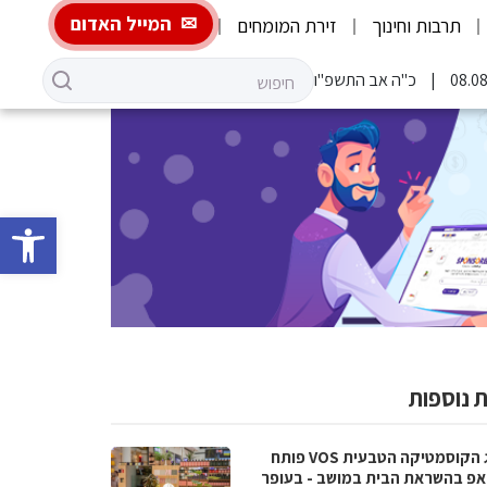
המייל האדום
תרבות וחינוך
זירת המומחים
כ"ה אב התשפ"ו
פתח סרגל 
 נוספות
מותג הקוסמטיקה הטבעית VOS פותח
אפ בהשראת הבית במושב - בעופר