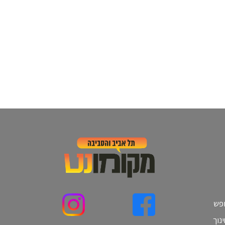
ופש
נוך