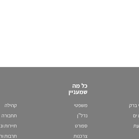
כל מה
שמעניין
 ברק
משפטי
קהילה
ים
נדל"ן
תחבורה
עת
ספורט
תיירות ונ
צרכנות
תרבות וחי