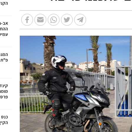
הקניו
אב-ג
ההתח
עמיש
המנה
פ"ת:
קינד
מומח
פרס
כנס 
הקיץ