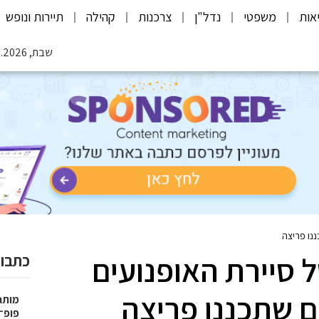
אות
משפטי
נדל"ן
צרכנות
קהילה
תיירות ונופש
שבת, 08.08.2026
נו פריצה
 סיירת האופנועים
כתבות
 שתכננו פריצה
פופ־