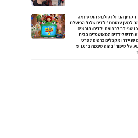
הקניון הגדול וקולנוע הוט סינמה
מה למען עמותת 'ילדים שלנו' הפועלת
ז שניידר לרפואת ילדים: תורמים
ע חדש לילדים המאושפזים בבית
ם שניידר ומקבלים כרטיס לסרט
‘צעצוע של סיפור’ בהוט סינמה ב־10 ₪