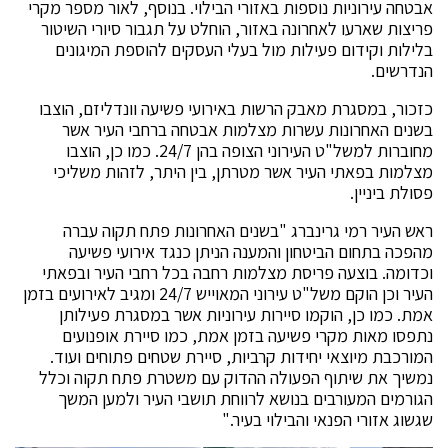
אבטחה עירוניות נוספות באזורי הבילוי. בנוסף, לאור מספר מקרי
פריצות שארעו לאחרונה באזור, הוחלט על תגבור סיורי השיטור
בלילות וקידום פעילות מול בעלי העסקים להוספת המיגונים
הנדרשים.
כזכור, במסגרת מאבק הרשות באירועי פשיעה וונדליזם, הוצבו
בשנים האחרונות עשרות מצלמות אבטחה ברחבי העיר אשר
מחוברות למשל"ט העירוני הצופה בהן 24/7. כמו כן, הוצבו
מצלמות בפאתי העיר אשר מטרתן, בין היתר, לזהות משליכי
פסולת ביניין.
ראש העיר רמי גרינברג "בשנים האחרונות פתח תקוה עברה
מהפכה בתחום הביטחון והמענה הניתן כנגד אירועי פשיעה
וכדומה. בוצעה פריסת מצלמות רחבה בכל רחבי העיר ובפאתי
העיר וכן הוקם משל"ט עירוני המאוייש 24/7 ומגיב לאירועים בזמן
אמת. כמו כן, הוקמו סיירות עירוניות אשר במסגרת פעילותן
נתפסו מאות מקרי פשיעה בזמן אמת, כמו סיירת אופנועים
המורכבת מיוצאי יחידות קרביות, סיירת שטחים פתוחים ועוד.
נמשיך את שיתוף הפעולה ההדוק עם משטרת פתח תקוה וכלל
הגורמים המעורבים בנושא לרווחת תושבי העיר ולמען המשך
שגשוג אזורי הפנאי והבילוי בעיר."