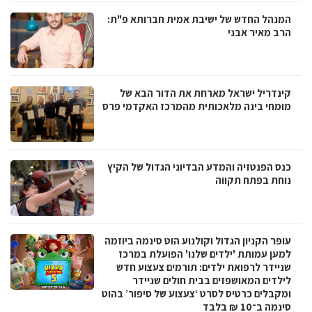
המנהל החדש של ישיבת אמית חברותא פ"ת:
הרב מאיר אבני
קינדריל ישראל מארחת את הדור הבא של
מומחי בינה מלאכותית מהמרכז האקדמי פרס
כנס הפנטזיה והמדע הבדיוני הגדול של הקיץ
נוחת בפתח תקווה
עופר הקניון הגדול וקולנוע הוט סינמה ביוזמה
למען עמותת 'ילדים שלנו' הפועלת במרכז
שניידר לרפואת ילדים: תורמים צעצוע חדש
לילדים המאושפזים בבית חולים שניידר
ומקבלים כרטיס לסרט ‘צעצוע של סיפור’ בהוט
סינמה ב־10 ₪ בלבד