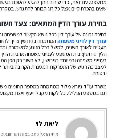
ממשפט. עם זאת, כדי שיהיה ניתן להגיע להסכם בגישור, 
שאינו בהכרח קיים אצל כל זוג הבוחר להתגרש. במקרה 
בחירת עורך הדין המתאים: צעד חשו
בחירה נכונה של עורך דין בכל נושא הקשור למשפחה ובמי
עורך דין לדיני משפחה
המתמחה בגירושין צריך להיות
מעטים לאורך השנים, למשל בכל הנוגע למשמורת ומזונ
הליך גירושין: בית המשפט לענייני משפחה או בית הדין
בענייני משפחה ובמיוחד בגירושין, לא חשוב רק הפן המ
למצב כה רגיש של התפרקות המסגרת הקרובה ביותר לא
ובטוחה.
משרד עו"ד גיורא מלול ממתמחה במספר תחומים משפטי
וגם במשפט הפלילי. כל לקוח מקבל ייעוץ וייצוג מקצועי
ליאת לוי
איתי הראל כתב בצוות העיתונאים 