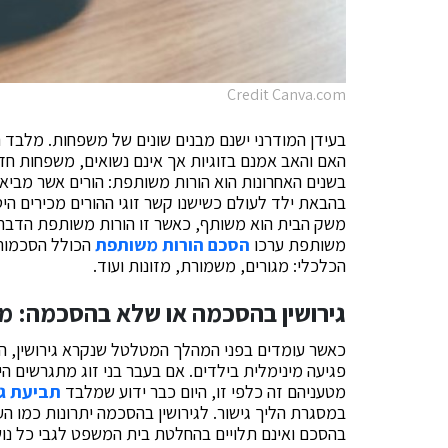
Credit Canva.com
בעידן המודרני ישנם מבנים שונים של משפחות. מלבד ה
האם והאב אמנם בזוגיות אך אינם נשואים, משפחות חד 
בשנים האחרונות הוא הורות משותפת: הורים אשר מביאים
בהבאת ילד לעולם כשישנו קשר זוגי ההורים מכירים היט
משק הבית הוא משותף, כאשר זו הורות משותפת הדברי
משותפת ערכו
הסכם הורות משותפת
הכולל הסכמות ע
הכלכלי: מגורים, משמורת, מזונות ועוד.
גירושין בהסכמה או שלא בהסכמה: מ
כאשר עומדים בפני המהלך המטלטל שנקרא גירושין, ה
פגיעה מינימלית בילדים. אם בעבר בני זוג מתגרשים ה
מטעניהם זה כלפי זו, היום כבר ידוע שמלבד
תביעת גי
במסגרת הליך גישור. לגירושין בהסכמה יתרונות כמו ה
בהסכם ואינם תלויים בהחלטת בית המשפט לגבי כל נוש