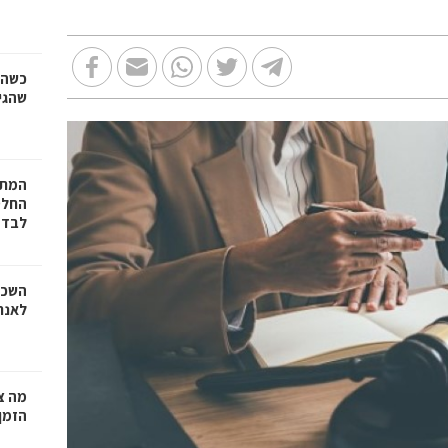
כשהז
שהגי
המתכ
החלט
לבד
השכר
לאנר
מה צר
הזמן