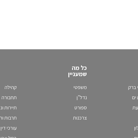
כל מה
שמעניין
 ברק
משפטי
קהילה
ים
נדל"ן
תחבורה
עת
ספורט
תיירות ונ
צרכנות
תרבות וחי
ן
עורכי דין
ח
בתל אבי