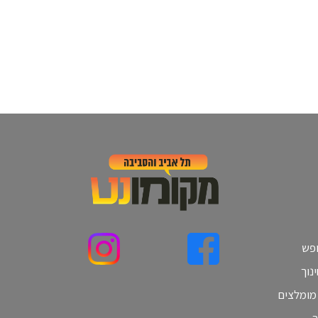
ופש
נוך
 מומלצים
ב