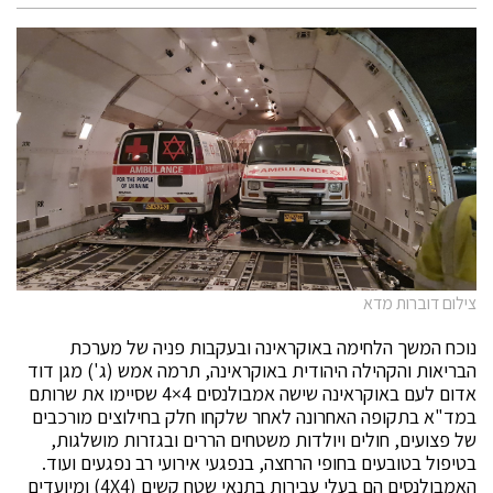
צילום דוברות מדא
נוכח המשך הלחימה באוקראינה ובעקבות פניה של מערכת
הבריאות והקהילה היהודית באוקראינה, תרמה אמש (ג') מגן דוד
אדום לעם באוקראינה שישה אמבולנסים 4×4 שסיימו את שרותם
במד"א בתקופה האחרונה לאחר שלקחו חלק בחילוצים מורכבים
של פצועים, חולים ויולדות משטחים הררים ובגזרות מושלגות,
בטיפול בטובעים בחופי הרחצה, בנפגעי אירועי רב נפגעים ועוד.
האמבולנסים הם בעלי עבירות בתנאי שטח קשים (4X4) ומיועדים