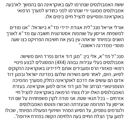
ששת האמבולנסים שנתרמו לעם באוקראינה הם בהמשך לארבעה
אמבולנסים ממוגני ירי שנתרמו לפני כחודש למערך הרפואי
באוקראינה ומסייעים להציל חיים בימים אלו.
אורלי אריאל מנכ"לית אגודת ידידי מד"א בישראל: "אנו מודים
למשפחת אריסון על שותפות אסטרטגית חשובה עם מד"א לאורך
השנים ובמיוחד שראתה עין בעין את חשיבות הפרויקט כצו שעה
מוסרי ממדרגה ראשונה."
מנכ"ל מד"א, אלי בין: "מגן דוד אדום נפרד היום משישה
אמבולנסים בעלי עבירות גבוהה (4X4) המסוגלים לבצע פינויי
רפואי מאזורי הרס ומעבירים אותם לידידינו באוקראינה הזקוקים
לסיוע. היום, לאחר סיום השירות שלהם במדינת ישראל ובמגן דוד
אדום הם עושים את דרכם לאוקראינה כחלק ממערך התמיכה
ההומניטארי הנרחב של מגן דוד אדום למען אוקראינה. בעזרת
האמבולנסים האלו יוכלו צוותי הרפואה באוקראינה להציל חיי
אזרחים – בכל תנאי שטח. אני מודה לקרן משפחתית על שם תד
אריסון על התרומה שבעזרתה הוכשרו והוטסו האמבולנסים
ולגורמים נוספים, על הסיוע המהיר ושיתוף הפעולה המיוחד, שכולו
למען ערך הצלת החיים בעת הלחימה הקשה במזרח אירופה".