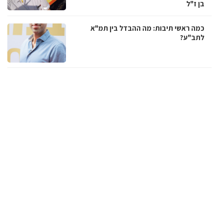
בן ז"ל
כמה ראשי תיבות: מה ההבדל בין תמ"א
לתב"ע?