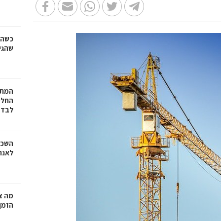
כשהז
שהגי
המתכ
החלט
לבד
השכר
לאנר
מה צר
הזמן