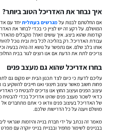
איך נבחר את האדריכל הטוב ביותר?
אם החלטתם לבנות על
מגרשים בעתלית
יחד עם אדר
המושלם. על רקע זה יש לציין כי בכדי לבחור את האדרי
קודמות שהוא ביצע. איך עושים זאת? מקבלים מהאדרי
עבודת האדריכל. רק בהליכה לכל בית ובית נוכל להיות
אותו בלב שלם. אם נתפשר על נושא זה נהיה בבעיה וכ
צריכים לתת את הדעת אם אנו רוצים לגור בבית החלומ
בחרו אדריכל שהוא גם מעצב פנים
עליכם לדעת כי כיום לצד תכנון הבית יש מקום גם לתכנו
פחות חשוב מאשר עיצוב חיצוני ואנו חייבים להשקיע בו א
עיצוב הפנים ועיצוב החוץ אנו צריכים להבטיח כי האדר
כדאי לשכור מעצב פנים שהינו אדריכל בכדי להבטיח כי 
של האדריכל בעיצוב פנים וודאו כי אתם מתחברים אל סג
מושלם ויענה על כל הדרישות שלכם.
מאמר זה נכתב על ידי חברת בנייה והיזמות שגראוי ליב
בבניינים לשימור מחמיר ובבניית בנייני יוקרה עם מפרט 