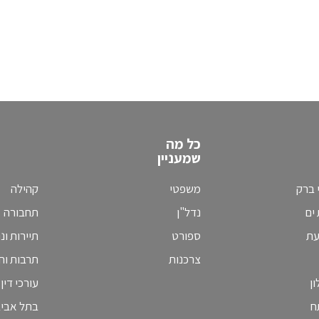
כל מה
שמעניין
 ברק
משפטי
קהילה
ים
נדל"ן
תחבורה
עת
ספורט
תיירות ונ
צרכנות
תרבות וחי
ן
עורכי דין
ח
בתל אבי