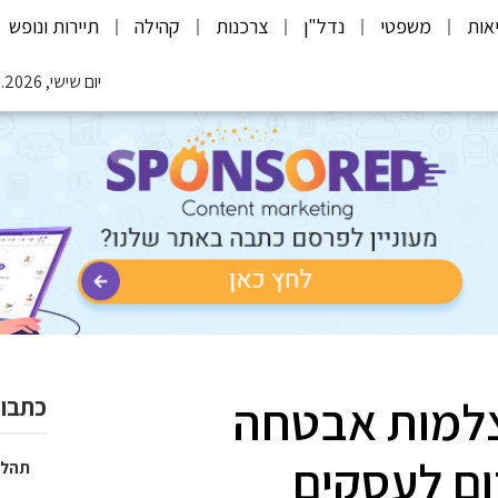
אות
משפטי
נדל"ן
צרכנות
קהילה
תיירות ונופש
יום שישי, 07.08.2026
צלמות אבטחה
כתבות
ום לעסקים
תהלי