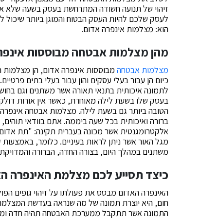
זיהוי של תנועה חשודה המתרחשת בעסק בשעה שלא אמור
לעסק שלכם להיות העסק הבטוח והמוגן ביותר שיכול לה
הוא: מצלמות אינפרה אדום.
מהן מצלמות אבטחה מבוססות אינפרה
מצלמות אבטחה
מבוססות אינפרה אדום, הן מצלמות ה
כיום הן עבור בעלי עסקים והון עבור בעלי בתים פרטיי
לתמונה איכותית בתנאי תאורה אשר משתנים וגם בחוש
בעסק שלו בשעת לילה מאוחרת, כאשר אין אורות דול
הטובה ביותר גם בשעת לילה. מצלמות אבטחה אינפרה 
ברורה ואיכותית בכל שעה ביממה. אתם בוודאי תוהים, מ
אלקטרומגנטית אשר מכונה בעברית תקינה: "תת אדום". 
מגל האור אשר ניתן לראות בעיניים. כלומר, באמצעות ק
משתנים במהלך היום, בצורה החדה, הברורה והמדויקת ב
כיצד תסייע לכם מצלמת האינפרה ה
האינפרה האדום מבסס את פעולתו על זיהוי גופים הפו
חום, היא יוצרת תמונה של מה שנראה בעדשת המצלמה.
התמונה אשר תתקבל ממערכת האבטחה תהיה חדה ומדוי