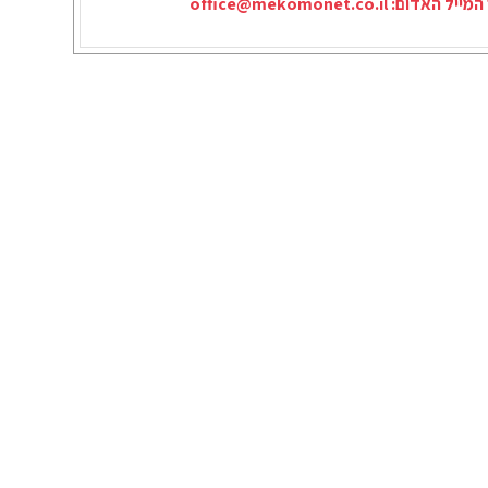
המייל האדום:
office@mekomonet.co.il