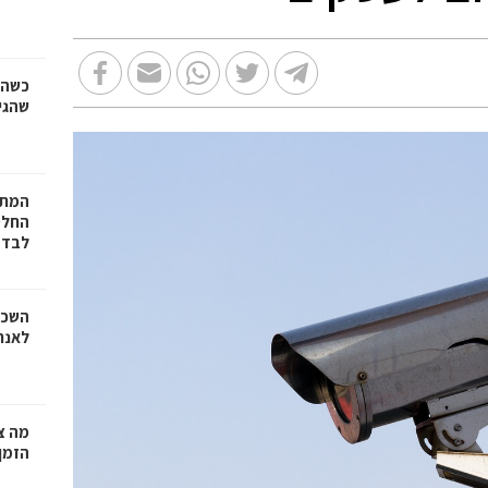
כשהז
שהגי
המתכ
החלט
לבד
השכר
לאנר
מה צר
הזמן