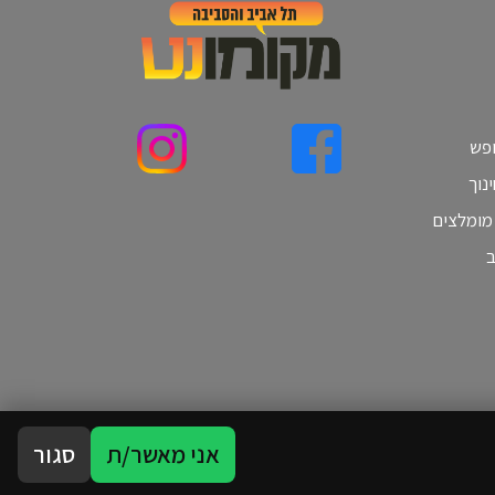
ופש
נוך
 מומלצים
ב
אני מאשר/ת
סגור