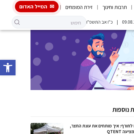
המייל האדום
תרבות וחינוך
זירת המומחים
כ"ו אב התשפ"ו
פתח סרגל 
 נוספות
 לחורף: איך מותחים את עונת החצר,
יעה QTENT