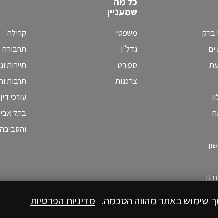
כל מה
שמעניין
 ברק
משפטי
קהילה
ים
נדל"ן
תחבורה
עת
ספורט
תיירות ונ
צרכנות
תרבות וחי
ן
עורכי דין
ח
בתל אבי
והסביבה
ון
 גן
ך שימוש באתר מהווה הסכמה.
מדיניות הפרטיות