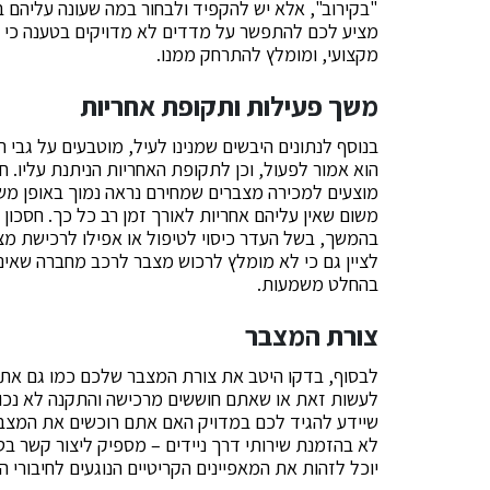
"בקירוב", אלא יש להקפיד ולבחור במה שעונה עליהם ב
מציע לכם להתפשר על מדדים לא מדויקים בטענה כי הדיו
מקצועי, ומומלץ להתרחק ממנו.
משך פעילות ותקופת אחריות
בנוסף לנתונים היבשים שמנינו לעיל, מוטבעים על גבי 
הוא אמור לפעול, וכן לתקופת האחריות הניתנת עליו. 
מוצעים למכירה מצברים שמחירם נראה נמוך באופן מש
משום שאין עליהם אחריות לאורך זמן רב כל כך. חסכון 
בהמשך, בשל העדר כיסוי לטיפול או אפילו לרכישת מצ
לציין גם כי לא מומלץ לרכוש מצבר לרכב מחברה שאינ
בהחלט משמעות.
צורת המצבר
לבסוף, בדקו היטב את צורת המצבר שלכם כמו גם את מיק
לעשות זאת או שאתם חוששים מרכישה והתקנה לא נכונ
שיידע להגיד לכם במדויק האם אתם רוכשים את המצבר 
לא בהזמנת שירותי דרך ניידים – מספיק ליצור קשר ב
יוכל לזהות את המאפיינים הקריטיים הנוגעים לחיבורי 