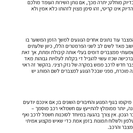
דיוק מוחלט; יתרה מכך, אם נותן השירות העומד מולכם
ק אינו קריטי, זהו סימן מצוין לזהותו כלא אמין ולא
המצבר עוד נתונים אחרים הנוגעים למשך הזמן המשוער בו
חשוב מאד לשים לב לשני הפרמטרים הללו, כיוון שלעתים
מעותי ממצברים דומים בעלי אותה קיבולת ומתח, אך זאת
ברכישה שכזו עשוי להוביל די בקלות לעלויות גבוהות מאד
בר חדש לרכב ממש במקרה של נזק רציני. בהקשר זה ראוי
ה מוכרת, מפני שבכל הנוגע למצברים לשם המותג יש
ומו בגוף המנוע והחיבורים השונים בו; אם אינכם יודעים
ה, יותר ממומלץ להתייעץ עם חשמלאי רכב מוסמך –
הנכון. אין צורך בהגעה במיוחד לסוכנות חשמל לרכב ואף
טלפון ולשלוח תמונות בזמן אמת כדי שאיש מקצוע אמיתי
המצבר והרכב.