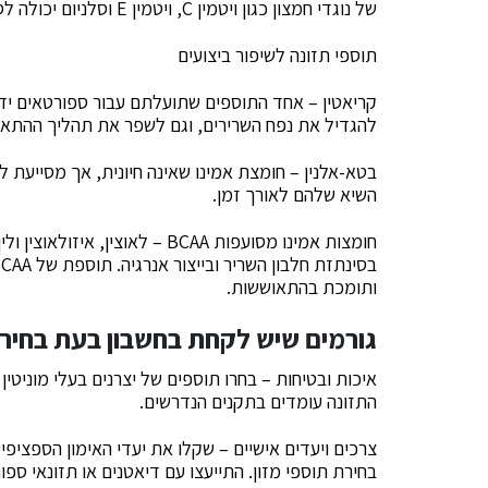
של נוגדי חמצון כגון ויטמין C, ויטמין E וסלניום יכולה לסייע בהחלמה ובבריאות הכללית.
תוספי תזונה לשיפור ביצועים
קריאטין – אחד התוספים שתועלתם עבור ספורטאים ידוע
להגדיל את נפח השרירים, וגם לשפר את תהליך ההתאוש
בטא-אלנין – חומצת אמינו שאינה חיונית, אך מסייעת
השיא שלהם לאורך זמן.
חומצות אמינו מסועפות BCAA – לאו
ותומכת בהתאוששות.
גורמים שיש לקחת בחשבון בעת ​​בחיר
איכות ובטיחות – בחרו תוספים של יצרנים בעלי מוניטין 
התזונה עומדים בתקנים הנדרשים.
צרכים ויעדים אישיים – שקלו את יעדי האימון הספציפ
בחירת תוספי מזון. התייעצו עם דיאטנים או תזונאי ספו