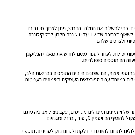
ם. כדי להשלים את החלבון הדרוש, ניתן לצרוך מי גבינה,
קזאין, סויה וחלבונים על בסיס צמחי. ספורטאים צריכים לשאוף לצריכה של 1.2 עד 2.0 גרם חלבון לכל קילוגרם
יות ולצרכים שלהם.
פות יכולות לעזור לספורטאים לחדש את מאגרי הגליקוגן
וה הם תוספים פופולריים.
 המצויות בשמן דגים ובתוספי אצות, הם שומנים חיוניים התומכים בבריאות הלב,
לים במיוחד עבור ספורטאים העוסקים באימונים בעצימות
ר של ויטמינים ומינרלים מסוימים, עקב ניצול אנרגיה מוגבר
מין D, סידן, ברזל ומגנזיום.
לולים לתרום להיווצרות דלקת ולגרום נזק לשרירים. תוספת