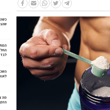
כשהז
שהגי
המתכ
החלט
לבד
השכר
לאנר
מה צר
הזמן