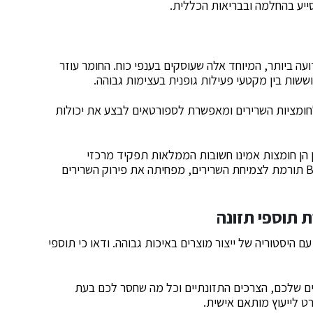
ה ביותר, המיוחד אלה שעוסקים בענפי כוח. החומר עוזר
שות בין מקטעי פעילות גופנית בעצימות גבוהה.
 לחומציות השרירים ומאפשרת לספורטאים לבצע את יכולות
צין, איזולאוצין ולין הן חומצות אמינו חשובות הממלאות תפקיד מרכזי
בסינתזת חלבון השריר ובייצור אנרגיה. תוספת של BCAA תורמת לצמיחת השרירים, מפחיתה את פירוק השרירים
ת תוספי תזונה
עם היסטוריה של ייצור מוצרים באיכות גבוהה. ודאו כי תוספי
יים שלכם, הצרכים התזונתיים וכל מה שחסר לכם בעת
רט לייעוץ מותאם אישית.