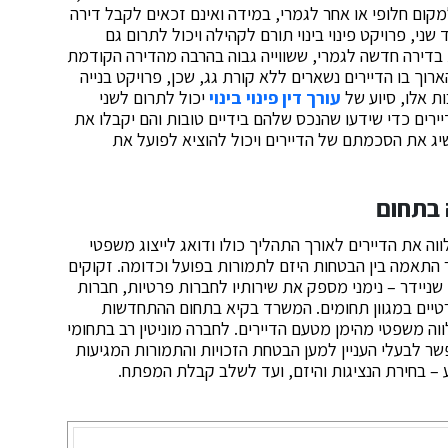
למקום חלופי או אחר לגמרי, במידה ואינם זכאים לקבל דירה
י, פרויקט פינוי בינוי תורם לקהילה ויכול לתרום גם
ת בדירה חדשה לגמרי, ששווייה גבוה בהרבה מהדירה הקודמת
וך בו הדיירים נשארים ללא קורת גג, שכן, פרויקט בנייה
ות אלו, סיוע של
עורך דין פינוי בינוי
יכול לתרום לשני
יירים כדי שידעו שהנכס שלהם בידיים טובות והם יקבלו את
שיג את הסכמתם של הדיירים ויכול להוציא לפועל את
ה בתחום
וה את הדיירים לאורך התהליך כולו ודואג לייצוג משפטי
ר התאמה בין הבטחות היזם לתמורות בפועל וכדומה. זקוקים
ן שניידר – נימני מספק את שירותיו לחברות פרטיות, חברות
פרטיים במגוון תחומים. המשרד בקיא בתחום ההתחדשות
וה משפטי מהימן מטעם הדיירים. לחברה מוניטין רב בתחומי
ר לבעלי העניין למען הבטחת הזכויות והתמורות המגיעות
– בחירת הנציגות והיזם, ועד לשלב קבלת המפתח.