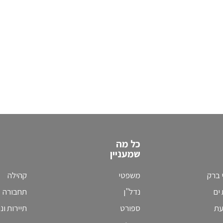
כל מה
שמעניין
 ברק
משפטי
קהילה
ים
נדל"ן
תחבורה
עת
ספורט
תיירות ונ