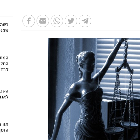
כשהז
שהגי
המתכ
החלט
לבד
השכר
לאנר
מה צר
הזמן