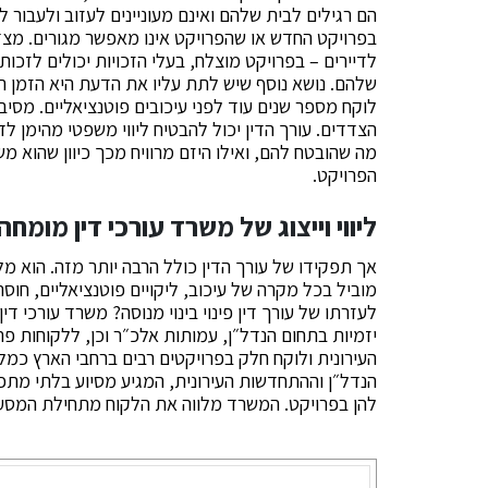
הם רגילים לבית שלהם ואינם מעוניינים לעזוב ולעבור 
בפרויקט החדש או שהפרויקט אינו מאפשר מגורים. מצד שנ
לדיירים – בפרויקט מוצלח, בעלי הזכויות יכולים לזכו
שלהם. נושא נוסף שיש לתת עליו את הדעת היא הזמן האר
לוקח מספר שנים עוד לפני עיכובים פוטנציאליים. מסיב
הצדדים. עורך הדין יכול להבטיח ליווי משפטי מהימן לד
מה שהובטח להם, ואילו היזם מרוויח מכך כיוון שהוא מ
הפרויקט.
ליווי וייצוג של משרד עורכי דין מומח
אך תפקידו של עורך הדין כולל הרבה יותר מזה. הוא מלו
מוביל בכל מקרה של עיכוב, ליקויים פוטנציאליים, חוס
לעזרתו של עורך דין פינוי בינוי מנוסה? משרד עורכי די
יזמיות בתחום הנדל״ן, עמותות אלכ״ר וכן, ללקוחות 
העירונית ולוקח חלק בפרויקטים רבים ברחבי הארץ כמלו
הנדל״ן וההתחדשות העירונית, המגיע מסיוע בלתי מתפש
להן בפרויקט. המשרד מלווה את הלקוח מתחילת המסע 