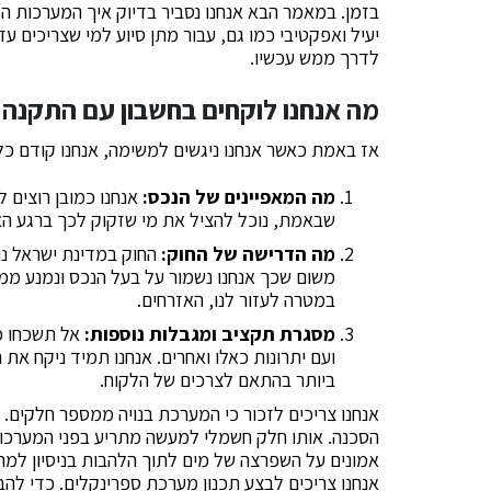
בזמן. במאמר הבא אנחנו נסביר בדיוק איך המערכות הלל
יעיל ואפקטיבי כמו גם, עבור מתן סיוע למי שצריכים ע
לדרך ממש עכשיו.
מה אנחנו לוקחים בחשבון עם התקנ
אז באמת כאשר אנחנו ניגשים למשימה, אנחנו קודם כל
מה המאפיינים של הנכס:
אנחנו כמובן רוצים 
שבאמת, נוכל להציל את מי שזקוק לכך ברגע ה
מה הדרישה של החוק:
החוק במדינת ישראל נוע
משום שכך אנחנו נשמור על בעל הנכס ונמנע ממנו
במטרה לעזור לנו, האזרחים.
מסגרת תקציב ומגבלות נוספות:
אל תשכחו כי
ועם יתרונות כאלו ואחרים. אנחנו תמיד ניקח את
ביותר בהתאם לצרכים של הלקוח.
אנחנו צריכים לזכור כי המערכת בנויה ממספר חלקים. הח
הסכנה. אותו חלק חשמלי למעשה מתריע בפני המערכות
אמונים על השפרצה של מים לתוך הלהבות בניסיון למתן
אנחנו צריכים לבצע תכנון מערכת ספרינקלים. כדי להב