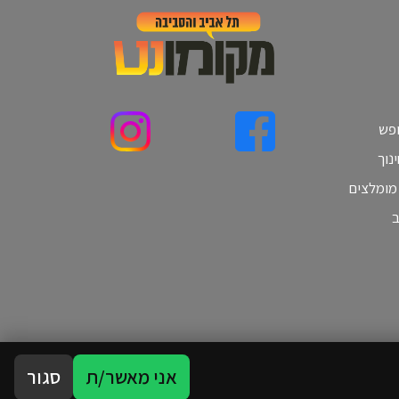
ופש
נוך
 מומלצים
ב
אני מאשר/ת
סגור