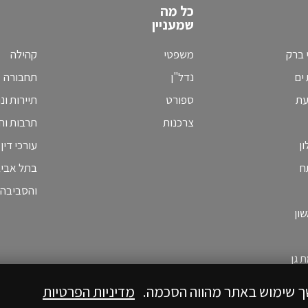
כל מה
שמעניין
 ברק
משפטי
קהילה
ים
נדל"ן
תחבורה
עת
ספורט
תיירות ונ
צרכנות
תרבות וחי
ן
עורכי דין
ח
בתל אבי
והסביבה
ון
 גן
ך שימוש באתר מהווה הסכמה.
מדיניות הפרטיות