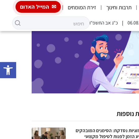
המייל האדום
תרבות וחינוך
זירת המומחים
כ"ג אב התשפ"ו
פתח סרגל 
 נוספות
וגיות נסדקת: הסימנים המובהקים
ע הזמן לפנות לטיפול מקצועי