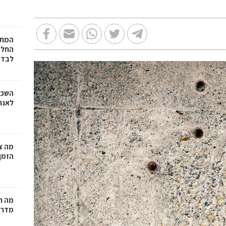
המתכ
החלט
לבד
השכר
לאנר
מה צר
הזמן
מה ח
מדרי