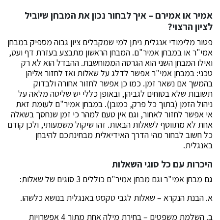
אמיר או אמירם – איך לבחור נכון את המבחן שיוביל
לציון הרצוי?
פטור מלימודי אנגלית ניתן למי שמקבלים ציון גבוה מספיק במבחן
אמי"ר או במבחן אמיר"ם. המבחן הראשון מתבצע בעזרת דף ועט,
ואילו המבחן השני הוא הגרסה הממוחשבת. ההבדל הוא לא רק
טכני: במבחן אמי"ר אפשר לדלג על שאלות ואז לחזור אליהן
בהמשך אם נשאר זמן. כמו כן אפשר לחזור אחורה ולבדוק
תשובות שלא בטוחים לגביהן, ובאופן כללי יש שליטה מלאה על
ניהול הזמן (בתוך כל פרק, כמובן). במבחן אמיר"ם לעומת זאת
אי אפשר לחזור לאחור, וגם אין טעם למהר כי זמן שנחסך בשאלה
אחת לא מתווסף לשאלות הבאות. זהו שיקול משמעותי, ולכן קודם
כל חשוב לבחור מהי הדרך האידיאלית מבחינתכם להיבחן
באנגלית.
היכרות עם כל סוגי השאלות
גם מבחן אמי"ר וגם מבחן אמיר"ם כוללים 3 סוגים של שאלות:
א. הבנת הנקרא – שאלות לגבי טקסט באנגלית בנושא כלשהו.
ב. השלמת משפטים – בחירת מילה אחת מתוך 4 אפשרויות