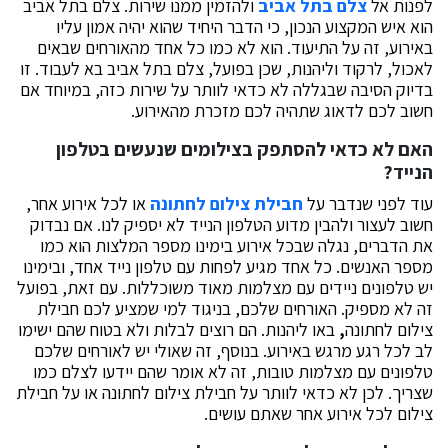
לפנות אל
צלם בתל אביב
ולהזמין ממנו שירות. צלם בתל אביב
הוא איש המקצוע הנכון, כי הדבר היחיד שהוא יהיה אמון עליו
באירוע, זה על התיעוד. הוא לא כמו כל אחד מהאורחים שבאים
לאכול, לרקוד וליהנות, שכן בפועל, צלם בתל אביב בא לעבוד. זו
בדיוק הסיבה שבגללה לא כדאי לוותר על שירות כזה, במיוחד אם
חשוב לכם לדאוג שתהיה לכם מזכרת מהאירוע.
האם לא כדאי להסתפק בצילומים שנעשים בטלפון
הנייד?
עוד לפני שנדבר על
חבילת צילום לחתונה
או לכל אירוע אחר,
חשוב לעצור ולהבין מדוע הטלפון הנייד לא יספיק לנו. אם נבדוק
את הדברים, נגלה שבכל אירוע בימינו מספר המלצות הוא כמו
מספר האנשים. כל אחד מגיע לפחות עם טלפון נייד אחד, ובימינו
יש טלפונים ניידים עם מצלמות מאוד משוכללות. עם זאת, בפועל
זה לא מספיק. האורחים שלכם, בניגוד למי שמציע לכם חבילת
צילום לחתונה
,
באו ליהנות. הם רוצים לבלות ולא בטוח שהם ישימו
לב לכל רגע מרגש באירוע. בנוסף, זה שאולי יש לאורחים שלכם
טלפונים עם מצלמות טובות, זה לא אומר שהם יידעו לצלם כמו
שצריך. לכן לא כדאי לוותר על חבילת צילום לחתונה או על חבילת
צילום לכל אירוע אחר שאתם עושים.