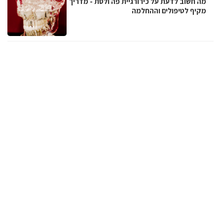
מה חשוב לדעת על כירורגיית פה ולסת - מדריך
מקיף לטיפולים וההחלמה