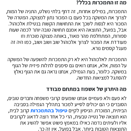
מה זו התמכרות בכלל?
התמכרות, במילים אחרות, זה דחף בלתי נשלט, התניה של המוח,
לצרוך את המשקה בכל פעם בו המכור נתון למצוקה. המטרה של
המכור היא לנסות לשכך את התחושות הקשות בנטילת אלכוהול.
אבל, בפועל, התוצאה היא אמנם תחושה טובה יותר לכמה שעות
ספורות, המתחלפת מהר מאוד, באותה מצוקה מוכרת וזו
מעודדת את המכור לצרוך אלכוהול שוב ושוב ושוב, כמו היה זה
מעגל קסמים נורא.
התמכרות לאלכוהול היא לא רק התמכרות להשפעה של המשקה
על המוח, אלא, אנחנו רואים גם סימנים לתלות פיזית של הגוף
במשקה. כלומר, בעת הגמילה, אנחנו נראה גם את הגוף נאלץ
להסתגל למציאות החדשה.
מה היתרון של אשפוז במתחם מבודד
לא פעם ולא פעמיים אנחנו שומעים קרובי משפחה וחברים טובים,
הסוברים כי הם יכולים לסייע למכור בתהליך הגמילה בסביבה
הביתית, המוכרת. הניסיון לקיים
טיפול בהתמכרות
קרוב לבית,
הוא תוצאה של נטייה טבעית, הרי כל אחד רוצה לדאוג לקרובים
אליו ולעיתים נדמה כאילו במאמץ פשוט אפשר להשיג את
התוצאות הטובות ביותר. אבל בפועל, אין זה כך.