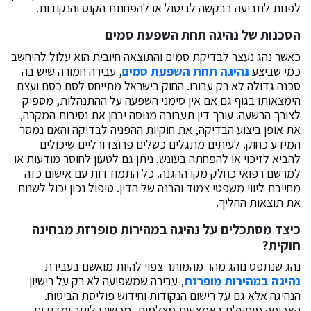
לפנות לתביעה בבקשה לביטול או להפחתת הקנס והנקודות.
הסכנות של נהיגה תחת השפעת סמים
כאשר נהג נעצר לבדיקת סמים והתוצאה חיובית הוא עלול להיחשב
כמי שביצע
נהיגה תחת השפעת סמים
, עבירה חמורה שיש בה
סכנה גדולה לא רק עבורו. החוק בישראל מתייחס לסם כסם ועצם
הימצאותו בגוף גם אם אין סימני השפעה על ההתנהלות, מספיק
לצורך הרשעה. עורך דין תעבורה מנוסה יבחן את נסיבות המקרה,
את אופן ביצוע הבדיקה, את חוקיות ההפניה לבדיקה והאם נמסר
המידע כחוק. לעיתים מתגלים כשלים פרוצדורליים שיכולים
להביא לזיכוי או להפחתה בעונש. ניתן גם לטעון לחוסר מודעות או
למרשם רפואי כחלק מקו ההגנה. כל התמודדות עם אישום כזה
מחייבת ליווי משפטי צמוד והבנה של הדין. טיפול נכון יכול לשנות
את תוצאות ההליך.
כיצד מסתכלים על נהיגה במהירות מופרזת מבחינה
חוקית?
נהג שנתפס נוהג מהר מהמותר צפוי להיות מואשם בעבירת
נהיגה במהירות מופרזת
, עבירה שמשפיעה לא רק על רישיון
הנהיגה אלא גם על רישום הנקודות וחידוש פוליסת הביטוח.
האכיפה מופעלת באמצעות מצלמות, מכשירי לייזר ומדידות