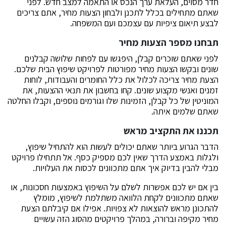
חדר מסוים, העלאת ערך הנכס או התאמה למצב חדש. לפני
שאתם מתחילים בכלל לתכנן ולבחון הצעות מחיר, אתם צריכים
לבצע תיאום ציפיות עם עצמכם ועם המשפחה.
תבחנו מספר הצעות מחיר
לפני שאתם שוכרים קבלן, היפגשו עם לפחות שלושה קבלנים
שונים ובקשו הצעות מחיר מפורטות לפרויקט שיפוץ הבית שלכם.
הצעת מחיר צריכה לכלול את כלל החומרים והעבודות, לוחות
זמנים ואנשי מקצוע שונים. קחו בחשבון את תנאי ההצעות, את
המוניטין של כל קבלן, הזמינות שלו וגורמים נוספים, וקבלו החלטה
שאתם שלמים איתה.
תכננו את התקציב מראש
הדבר הגרוע ביותר שאתם יכולים לעשות הוא להתחיל שיפוץ,
ולגלות באמצע הדרך שאין לכם מספיק כסף. אל תתחילו פרויקט
מבלי להבין בדיוק איך אתם מתכוונים לכסות את העלויות.
בין אם יש לכם אפשרות לשלם על השיפוץ באמצעות חסכונות, או
שאתם מתכוונים לקחת הלוואה משתלמת לשיפוץ, מומלץ
להתכונן מראש להוצאות לא צפויות. אפילו אם קיבלתם הצעת
מחיר מקיפה וברורה, במהלך פרויקטים מהסוג הזה עשויים