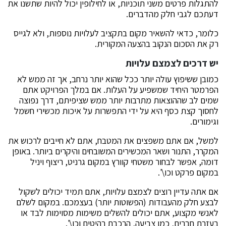
להתגלות פרטים משני תוכניות, או לחילופין יכול להיות שתשנו את
דעתכם לגבי חלק מהדברים.
כלומר, כדאי להשאיר מקום בתקציב לעלויות נוספות, ולא לגייס
רק את הסכום הנקוב בהצעה המקורית.
יש דרכים לצמצם עלויות
כמובן ששיפוץ עולה יותר ככל שהוא יותר נרחב, אך זה ממש לא
הפרמטר היחיד שמשפיע על העלות. אם במלך הפרויקט אתם
שמים לב שההוצאות מתרבות יותר ממש שציפיתם, דרך נפוצה
לחסוך קצת כסף היא על ידי התפשרות על איכות מכשירי חשמל
וגימורים.
למשל, אם אתם משפצים את המטבח, אתם לא חייבים לרכוש את
המקרר, התנור ושאר המכשירים המשובחים והיקרים ביותר. באופן
דומה, אפשר לבחור משטחי קוורץ במקום גרניט, ריצוף ויניל
במקום פרקט וכו\'.
אם אתה עדיין רוצים לצמצם עלויות, אתם תמיד יכולים לשקול
לבצע חלק מהעבודות (הפשוטות יותר) בעצמכם. במקום לשלם
לאנשי מקצוע, אתם יכולים להשלים משימות מסוימות לבד או
בעזרת חברים, כמו צביעה, הרכבת רהיטים וכו\'.