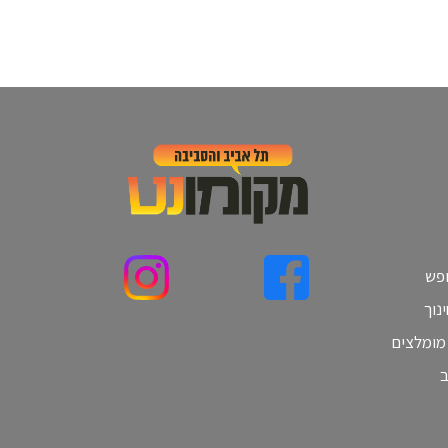
ופש
נוך
 מומלצים
ב