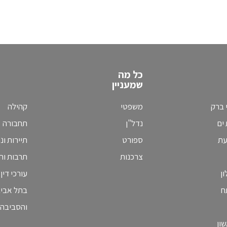
כל מה
שמעניין
 ברק
משפטי
קהילה
ים
נדל"ן
תחבורה
עת
ספורט
תיירות ונ
צרכנות
תרבות וחי
ן
עורכי דין
ח
בתל אבי
והסביבה
ון