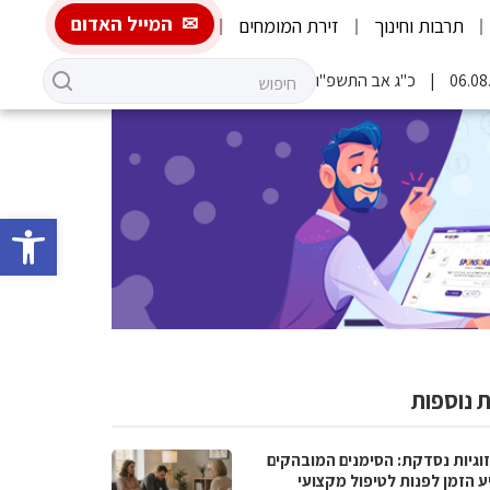
המייל האדום
תרבות וחינוך
זירת המומחים
כ"ג אב התשפ"ו
פתח סרגל 
 נוספות
וגיות נסדקת: הסימנים המובהקים
ע הזמן לפנות לטיפול מקצועי