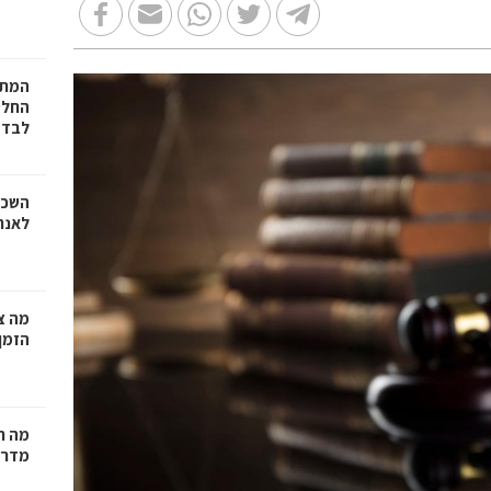
המתכ
החלט
לבד
השכר
לאנר
מה צר
הזמן
מה ח
מדרי