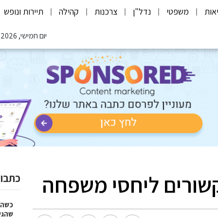
אות
משפטי
נדל"ן
צרכנות
קהילה
תיירות ונופש
יום חמישי, 06.08.2026
ורים ליחסי משפחה
כתבות
כשהז
שהגי