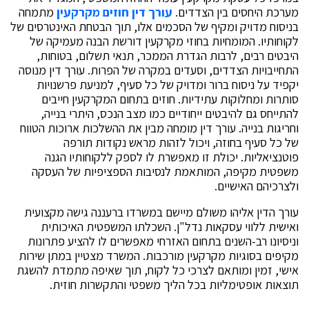
מערכת היחסים בין הצדדים.
עורך דין חוזים מקרקעין
מתמחה
בניסוח מדויק ומקיף של הסכמים אלו, תוך הבטחת האינטרסים של
לקוחותיו. המומחיות בחוזי מקרקעין דורשת הבנה מעמיקה של
היבטים רבים, לרבות הגדרת הממכר, תנאי תשלום, בטוחות,
התחייבויות הצדדים, וסעדים במקרה של הפרות. עורך דין מנוסה
יקפיד על ניסוח ברור ומדויק של כל סעיף, למניעת פרשנויות
סותרות ומחלוקות עתידיות. חוזים בתחום המקרקעין חייבים
להתייחס גם להיבטים ייחודיים כמו מצב הנכס, היתרי בנייה,
וחריגות בנייה. עורך דין מומחה מבין את ההשלכות ארוכות הטווח
של כל סעיף בחוזה, ויכול לזהות מראש נקודות תורפה
פוטנציאליות. יכולת זו מאפשרת לו לספק ללקוחותיו הגנה
משפטית מקיפה, המותאמת לנסיבות הספציפיות של העסקה
ולצרכיהם האישיים.
עורך הדין אליהו משולם מיישם במשרדו ברעננה גישה מקצועית
ואישית ללווי עסקאות נדל"ן. השכלתו המשפטית האיכותית
וניסיונו רב-השנים בתחום האזרחי מאפשרים לו להציע פתרונות
מקיפים בסוגיות מקרקעין מורכבות. המשרד מצטיין במתן שירות
אישי, זמין ומותאם לצרכי כל לקוח, תוך שאיפה מתמדת להשגת
תוצאות אופטימליות בכל הליך משפטי והתקשרות חוזית.