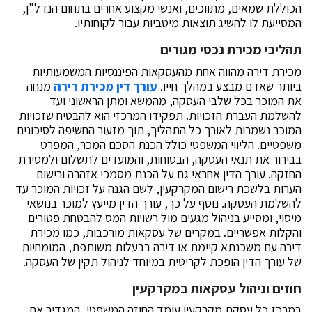
הכוללת שמאים, מתווכים, ואנשי מקצוע אחרים בתחום הנדל"ן,
המסייעת לו להשיג תוצאות מיטביות עבור לקוחותיו.
תהליכי מכירת נכסי מגורים
מכירת דירה מהווה אחת מהעסקאות הפיננסיות המשמעותיות
ביותר שאדם מבצע במהלך חייו.
עורך דין מכירת דירה
מנחה
את המוכר בכל שלבי העסקה, מהמשא ומתן הראשוני ועד
להשלמת העברת הזכויות. תפקידו המרכזי הוא להבטיח שזכויות
המוכר נשמרות לאורך כל התהליך, תוך מזעור החשיפה לסיכונים
משפטיים. הליווי המשפטי כולל הכנת הסכם המכר, המפרט
בבירור את תנאי העסקה, הבטוחות, והמועדים לתשלום ולמסירת
החזקה. עורך הדין אחראי גם על הכנת מסמכי אזהרה ורישום
הערות בלשכת רישום המקרקעין, לשם הגנה על זכויות המוכר עד
להשלמת העסקה. נוסף על כך, עורך הדין מייעץ למוכר בנושאי
מיסוי, ומסייע בניהול מגעים מול רשויות המס להבטחת פטורים
והקלות אפשריים. במקרים של עסקאות מורכבות, כמו מכירת
דירה עם משכנתא קיימת או דירה בבעלות משותפת, המומחיות
של עורך הדין הופכת לקריטית במיוחד לניהול תקין של העסקה.
חוזים וניהול עסקאות במקרקעין
במרכז כל עסקת מקרקעין עומד החוזה המשפטי, המגדיר את