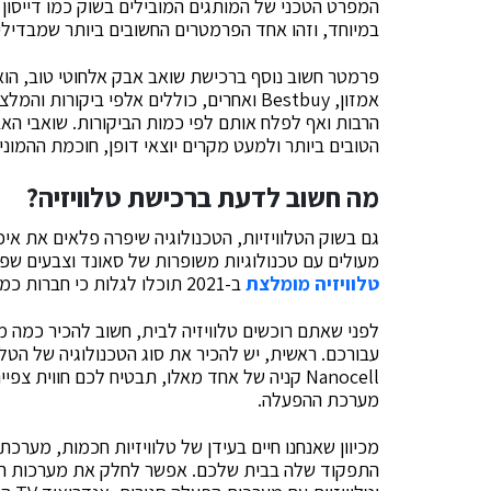
המפרט הטכני של המותגים המובילים בשוק כמו דייסון 
במיוחד, וזהו אחד הפרמטרים החשובים ביותר שמבדילים 
פרמטר חשוב נוסף ברכישת שואב אבק אלחוטי טוב, הוא 
אמזון, Bestbuy ואחרים, כוללים אלפי ביקור
הרבות ואף לפלח אותם לפי כמות הביקורות. שואבי האבק
הטובים ביותר ולמעט מקרים יוצאי דופן, חוכמת ההמוני
מה חשוב לדעת ברכישת טלוויזיה
?
גם בשוק הטלוויזיות, הטכנולוגיה שיפרה פלאים את איכ
מעולים עם טכנולוגיות משופרות של סאונד וצבעים שפע
טלוויזיה מומלצת
ב-2021 תוכלו לגלות כי חברות כמו סמסונג או LG שולטות בעיקר בשוק הישראלי.
לפני שאתם רוכשים טלוויזיה לבית, חשוב להכיר כמה 
Nanocell קניה של אחד מאלו, תבטיח לכם חווית 
מערכת ההפעלה.
מכיוון שאנחנו חיים בעידן של טלוויזיות חכמות, מערכ