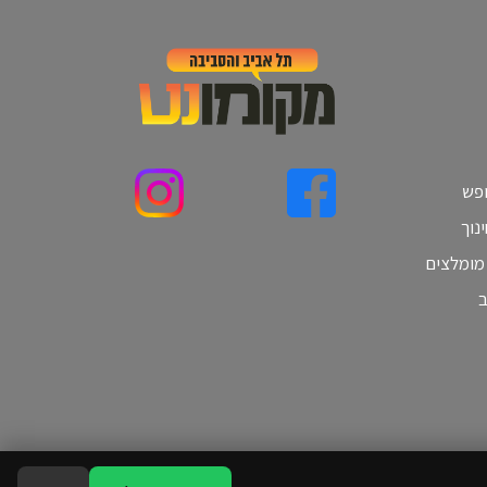
ופש
נוך
 מומלצים
ב