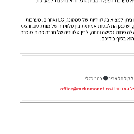
ויזיות עם מערכות הפעלה סגורות. אנדרואיד TV היא מערכת הפעלה מבית גוגל והיא נחשבת למערכת
מהצד השני, נמצאות מערכות ההפעלה הסגורות, אותם ניתן למצוא בטלוויזיות של סמסונג, LG ואחרים. מערכות
ות ויעילות, אך לא ברמה של אנדרואיד TV. לכן, יש כאן התלבטות אמיתית בין טלוויזיה של מותג טוב ורציני
ה פחות גמישה ונוחה, לבין טלוויזיה של חברה פחות מוכרת
וא בסוף בידיכם.
ל קול תל אביב
כתב כללי
יל האדום:
office@mekomonet.co.il