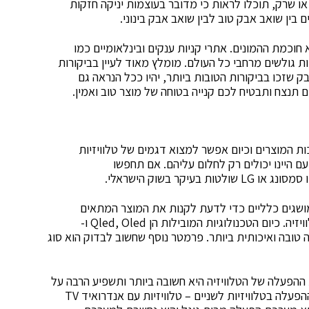
או שרק, תוכלו לראות כי מדובר בעוצמות יניקה חזקות
בין שואב אבק טוב לבין שואב אבק בינוני.
חוכמת ההמונים. אתרי קניות ענקים ובינלאומיים כמו
ות והמלצות גולשים מרחבי כל העולם. מומלץ מאוד לעיין בביקורות
 שזכו בביקורות הטובות ביותר, יהיו ככל הנראה גם
ם תנצח ותבטיח לכם קנייה בטוחה של מוצר טוב ואמין.
ות המוצרים וכיום אפשר למצוא דגמים של טלוויזיות
ם היינו יכולים רק לחלום עליהם. אם תחפשו
מושגים כלליים כדי לדעת לקנות את המוצר המתאים
עבורכם. ראשית, יש להכיר את סוג הטכנולוגיה של הטלוויזיה. כיום הטכנולוגיות המובילות הן Qled, Oled ו-
צפייה טובה ואיכותית ביותר. פרמטר נוסף שחשוב לבדוק הוא סוג
ת ההפעלה של הטלוויזיה היא חשובה ביותר ותשפיע הרבה על
התפקוד שלה בבית שלכם. אפשר לחלק את מערכות ההפעלה בטלוויזיות לשניים – טלוויזיות עם אנדרואיד TV