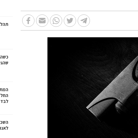
תהלי
כשהז
שהגי
המתכ
החלט
לבד
השכר
לאנר