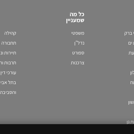
כל מה
שמעניין
 ברק
משפטי
קהילה
ים
נדל"ן
תחבורה
עת
ספורט
תיירות ונ
צרכנות
תרבות וחי
ן
עורכי דין
ח
בתל אבי
והסביבה
ון
 גן