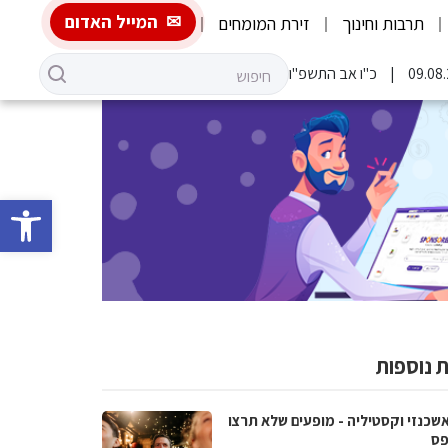
המייל האדום
תרבות וחינוך
זירת המומחים
כ"ו אב התשפ"ו
פתח סרגל 
 נוספות
אשכנזי וקסטיליה - מופעים שלא תרצו
ס