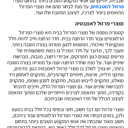
שבביתו, יתייעץ עם אנשי המקצוע הטובים ביותר בתחום מוצרי
פרזול למטבחים
, על מנת לבחור מהם את מוצרי הפרזול
התואמים ביותר לצרכיו, לעיצוב המטבח שלו ועוד.
מוצרי פרזול לאמבטיה
קטגוריה נוספת של מוצרי הפרזול בבית היא מוצרי הפרזול
הרלוונטיים עבור חדר הרחצה בבית. חדר הרחצה חייב להיות חלל
פונקציונלי ואיכותי, המשמש למען מטרתו בצורה הטובה ביותר.
מעבר לכך, מדובר על חדר המכיל בו כמות משמעותית של
פריטים קטנים כגון: תמרוקים, אביזרי רחצה, מגבות, מברשות
שיניים ועוד. על מנת שחדר הרחצה יענה על מטרתו בצורה הטובה
ביותר, יש צורך לשלב בו מוצרי פרזול לאמבטיה כגון: מדפים,
מתקני תלייה, ארונות, חיפויים דקורטיביים, מתקנים לאחסון נייר
טואלט, מתקנים לייבוש מגבות, מתקנים לסבון ושמפו, מתקנים
למברשות שיניים ועוד. גם מוצרי הפרזול הללו, חייבים להיבחר
בקפידה, מתוך התאמה לצרכים הייחודיים שלכם ומתוך התאמה
לעיצוב הכולל של חדר האמבטיה שבביתכם.
מוצרי פרזול הם דבר חשוב, חיוני ובסיסי בכל חלל בבית כמעט
ולכן, בטרם תבחרו את מוצרי הפרזול הרלוונטיים עבור ביתכם,
חשוב מאוד שתבחרו את אנשי המקצוע הטובים ביותר בתחום
התאמת מוצרי פרזול לכל חלל באשר הוא, בהתאם לדקורטיביות