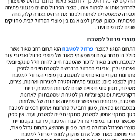
החלקים של כל רהיט. כך לדוגמא: כאשר מדובר ברהיט שיש צורך
להרחיב אותו או לפתוח אותו, מוצרי הפרזול מהווים מנגנוני פתיחה
וסגירה שמאפשרים לפתוח ולסגור את הרהיט בצורה קלה, נוחה
ואיכותית. כמובן שניתן למצוא גם בין מוצרי הפרזול לבית מחזיקים
שונים למדפים ועוד.
מוצרי פרזול למטבח
התחום הנוגע למוצרי
פרזול למטבח
הוא תחום רחב מאוד אשר
כולל בו מבחר עצום ומשמעותי מאוד של מוצרי פרזול ואביזרי עזר
למטבח. חשוב מאוד לזכור שהמטבח חייב להיות חלל פונקציונאלי
ואיכותי ולכן, אביזרי הפרזול הנדרשים למטבח חייבים לספק
פתרונות מקוריים ואיכותיים למטבח. בין מוצרי הפרזול למטבח
ניתן למצוא כיום: מנגנוני פתיחה וסגירה למגירות וארונות, צירים,
מסילות, מגוון סוגי חיפויים שונים לארונות המטבח, ידיות
דקורטיביות ופונקציונליות הן למגירות שמטבח והן לארונות
שמטבח, מנגנונים המאפשרים פתיחה או הזזה של שולחנות
במטבח או כסאות, מגוון רחב של פתרונות אחסון חכמים למטבח
כגון: מתקני אחסון למטבח, מתקני תלייה למטבח, ועוד. אין ספק
שכאשר מדובר במוצרי פרזול עבור המטבח, מדובר בקטגוריית
מוצרי הפרזול הגדולה ביותר. מכיוון שההיצע בתחום גדול מאוד,
הרי שחשוב מאוד שכל אדם שזקוק למוצרי פרזול למטבח