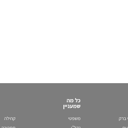
כל מה
שמעניין
 ברק
משפטי
קהילה
ים
נדל"ן
תחבורה