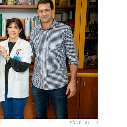
קרדיט עיריית פ"ת