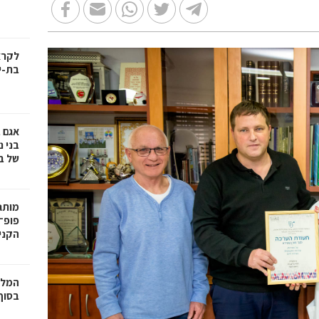
בת-י
אגם 
של ב
פופ־
הקניו
המלצ
בסוף