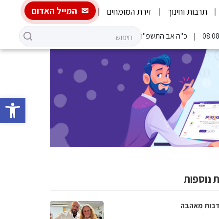
המייל האדום
תרבות וחינוך
זירת המומחים
כ"ה אב התשפ"ו
פתח סרגל 
 נוספות
בות מאהבה