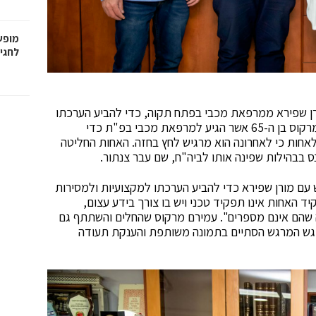
מופע
לחגיגות 100 ש
חות מורן שפירא ממרפאת מכבי בפתח תקוה, כדי להביע הערכתו
על הערנות שגילתה לאחרונה כאשר בדקה את עמירם מרקוס בן ה-65 אשר הגיע למרפאת מכבי בפ"ת כדי
אחות כי לאחרונה הוא מרגיש לחץ בחזה. האחות החליטה
ס בבהילות שפינה אותו לביה"ח, שם עבר צנתור.
 עם מורן שפירא כדי להביע הערכתו למקצועיות ולמסירות
 האחות אינו תפקיד טכני ויש בו צורך בידע עצום,
ה שהם אינם מספרים". עמירם מרקוס שהחלים והשתתף גם
מפגש המרגש הסתיים בתמונה משותפת והענקת תעודה