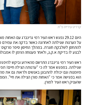
קרדיט עיריית פ"ת
היום 29.12 נפגש ראש העיר רמי גרינברג עם הא
להתחסן לשלבקת חוגרת. במהלך החיסון סיפר מרקוס ל
לבצע לו בדיקת א.ק.ג, ולאחר פענוחה הוזמן לו אמבולנ
ראש העיר רמי גרינברג התרשם מהאירוע וביקש להיפגש
שגילתה. במפגש אמר לה כי "ערנותה הצילה חיים! תפקיד
מיומנות וגם יכולת להתבונן באנשים ולראות גם את מ
הוא בפגישה אמר כי "האחות מורן הצילה את חיי". ה
שהעניק ראש העיר למורן.