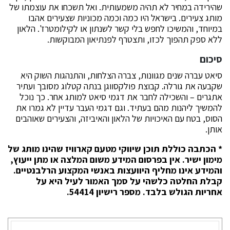
שהירידה במחיר לא תהיה משמעותית. ואל תשכחו את עוצמתו של
מותג צעירים. בישראל היו כמה וכמה מכוניות שצעירים אהבו
במיוחד, והמשיכו לחפש בלי קשר לשנתון או לקילומטרז'. הלאון
ללא ספק תהפוך לכזו, ותצטרף לפנתיאון המבוקשות.
סיכום
סיאט עברה שנים מגוונות, צברה הצלחות, והתנהגות השוק היא
שקבעה את גורלה. קבוצת פולקסווגן בנתה קטלוג מסובך ועתיר
אתגרים – והשכילה לחבר את דגמי סיאט למותג אחר. כך נוכל
להמשיך ליהנות מהם בעתיד. וגם דגמי העבר עדיין לא גמרו את
הסוס, בטח עם האיכויות של הלאון והאיביזה, והצעירים שאוהבים
אותן.
* הכתבה כוללת תוכן שיווקי מטעם קארוויז שהינו מותג של
מימון ישיר. אין בפרסום המידע משום המלצה או מתן ייעוץ,
והמידע אינו מחליף היוועצות באנשי המקצוע הרלבנטיים.
קבלת החלטה כלשהי על סמך האמור לעיל היא על
אחריות הגולש בלבד. מספר רישיון 54414.