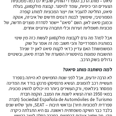
סיאט – מותג הרכב הספרדי הוותיק שהביא לנו כמה ממכוניות
הצעירים הכי כיפיות, עומד להיסגר. קבוצת פולקסווגן, בעלת
סיאט, החליטה להעביר את ייצור המכוניות למותג קופרה
הספורטיבי, שימשיך לבנות דגמים חדשים של איביזה, אטקה
וכמובן סיאט לאון. השם "סיאט" יישמר לסדרת מוצרים חדשה, של
מכוניות חשמליות זעירות וכלי תחבורה עירוניים אחרים.
אבל למה? מה גרם לקבוצת פולקסווגן לעשות כזה מין שינוי
במותגיה הספרדיים? והכי חשוב: מה זה אומר על שוק
המשומשות? האם עדיין כדאי לקנות סיאט לאון יד שניה?
התשובות טמונות בהיסטוריה הסוערת של חברת סיאט, ובשינויים
גדולים בשוק הרכב.
למה משתנה מותג סיאט?
לא הרבה יודעים, אבל לפני שנות החמישים לא הייתה בספרד
תעשיית רכב להמונים. הנשיא פרנסיסקו פרנקו בודד את המדינה
ממסחר בינלאומי, ורק העשירים ביותר היו יכולים להשיג מכונית.
במאי 1950 הורה הנשיא לשנות את המצב. הוקמה חברת
Sociedad Española de Automóviles de Turismo (חברה
ספרדית למכוניות תיור) ובראשי תיבות – SEAT, ותוך שלוש שנים
בלבד כבר השיקה משפחתית ראשונה. גם היא התגלתה כיקרה
מדי, מה שחייב צעדים דרסטיים. החברה החלה לייצר ברישיון