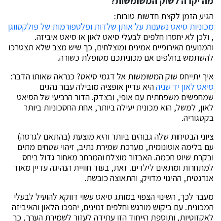
מה יקרה לשוק המשומשות?
הגיע הזמן לקצת חדשות טובות:
מכוניות סיאט נשענות על אותן שלדות ופלטפורמות של פולקסווגן
, ולכן לא יחסרו חלפים לבעלי סיאט לאון או סיאט איביזה.
והמנועים האירופיים אמינים ומוצלחים, כך שיש מצב שלא תצטרכו
להשתמש בחלפים אם מכוניתכם מטופלת כשורה.
איך יתייחס שוק המשומשות אל דגמי סיאט? כנראה שאותו הדבר:
סיאט לאון יד שניה
היא עדיין אופציה מובילה עבור נהגים
שמחפשים משפחתית עם אופי, ובצדק. הדור הרביעי של הסיאט
לאון, למשל, הוא מכונית יעילה ביותר, אחת החסכוניות ביותר
בקטגוריה.
ציוני הבטיחות שלה גבוהים ביותר והיא מוצעת (בהתאם לגרסה)
עם בלימה אוטונומית, מערכת שמירת נתיב, זיהוי שטחים מתים
ובקרת שיוט חכמה. האבזור מוצלח והמרחב מאחור גדול ביחס
למתחרות ומתאים לילדים. זאת, בעוד חוויית הנהיגה עדיין מאוד
אנרגטית, ההיגוי מדויק, והתאוצה כובשת.
מעבר לכך, השינוי הצפוי במותג סיאט עשוי דווקא להועיל לבעלי
המכונית. עם ביקוש מורגש וחלפים זמינים, יהפכו הלאון והאיביזה
לאקזוטיות, ותוספת הייחוד הזו עתידה לעזור לשמירת הערך, כך