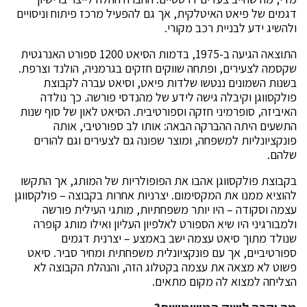
דגמים של פיאט האיטלקית, אך גם להפעיל מרכז פיתוח וניסויים
ולהשיג ידע לבניית רכב מקורי.
התוצאה הגיעה ב-1975, בדמות הסיאט 1200 ספורט האנרגטית
שקסמה לצעירים, ופתחה שווקים חזקים בגרמניה, הולנד וצרפת.
בשנות השמונים ננטשו שלדות פיאט, וסיאט עברה לקבוצת
פולקסווגן וקיבלה גישה לידע של מהנדסי פורשה. כך נולדה
האיביזה, סופרמיני חזקה וספורטיבית. הסיאט לאון של סוף שנות
התשעים היתה ההברקה הבאה: אותו לב ספורטיבי, אותה
פונקציונליות למשפחה, ומוצר שפונה גם לצעירים וגם להורים
שלהם.
בקבוצת פולקסווגן אהבו את הפופולריות של המותג, אך התקשו
להוציא ממנו את המקסימום. יצרניות אחרות בקבוצה – פולקסווגן
עצמה וסקודה – היו יותר משפחתיות, מותגי העילית פורשה
ולמבורגיני היו שיא הספורט לאלפיון העליון ואילו מותג קופרה
שנולד מתוך סיאט עצמה ישב באמצע – יצרנית דגמים
ספורטיביים, אך עם פונקציונלית משפחתית ומחיר סביר. סיאט
פשוט לא מצאה את עצמה בקטלוג הזה, והנהלת הקבוצה לא
הצליחה למצוא לה מקום מתאים.