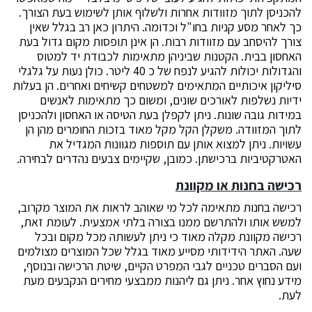
להכניסן לתוך מזוודות אחרות ולשלוף אותן לשימוש בעת הצורך.
כך לאחר מסע קניות בחו"ל וכדומה. היתרון כאן רב בגלל שאין
צורך להיסחב עם מזוודות רבות. הן אינן תופסות מקום גדול בעת
האחסון בבית. הקטנות שביניהן מתאימות לכבודת יד למטוס
והגדולות יכולות להגיע לנפח של כ 40 ליטר. כולן נעות על גלגלי
סיליקון איכותיים המתאימים למשטחים קשיחים ואחרים. הן בעלות
ידיות נשלפות לאורכים שונים, ומשום כך מתאימות לאנשים
במידות גובה שונות. ניתן לקפלן בעת הטיסה או האחסון ולהכניסן
לתוך המזוודה. משקלן הקל מקל מאוד בזכות החומרים מהן הן
עשויות. ניתן למצוא אותן עם תוספות מגוונות המגדיל את
האטרקטיביות ברכישתן. כמובן, שקיימים צבעים נהדרים לבחירה.
רכישה בחנות או מקוונת
רכישה בחנות מתאימה לכל מי שאוהב לראות את המוצר מקרוב,
למשש אותו ולהתרשם ממנו בצורה בלתי אמצעית. לעומת זאת,
רכישה מקוונת מקלה מאוד כי ניתן לעשותה מכל מקום ובכל
שעה. האתר הידידותי מסייע מאוד בגלל שכל המוצרים מצולמים
ועם הסברים טכניים לגבי המפרט הקיים, שיטת הרכישה ובנוסף,
מידע נחוץ אחר. ניתן גם ליהנות ממבצעי מחירים הנקבעים מעת
לעת.