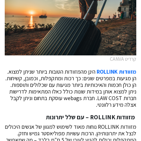
קרדיט CANVA
מזוודות ROLLINK
הינן מהמזוודות הטובות ביותר שניתן למצוא.
הן מגיעות במפרטים שונים: כך רכות ומתקפלות, וכמובן, קשיחות.
הן כולן חכמות והאיכותיות ביותר מגיעות עם שכלולים ותוספות.
ניתן למצוא אותן במידות שונות כולל כאלו המתאימות לדרישות
חברות LAW COST. חברת webags עוסקת בתחום וניתן לקבל
אצלה מידע רלוונטי.
מזוודות
ROLLINK – עם שלל יתרונות
מזוודות ROLLINK נוחות מאוד לשימוש למגוון של אנשים היכולים
לנצל את יתרונותיהן. הרכות עשויות מפוליאסטר גמיש וחזק.
המתקפלות יכולות להגיע לעובי של 5 ס"מ בלבד – מה שמאפשר