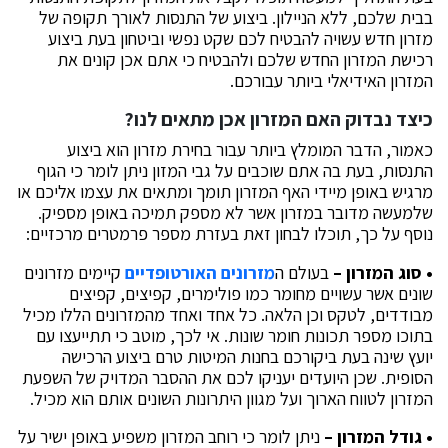
בבית שלכם, ללא הניילון. ביצוע של התנסות לאורך תקופה של
מזרון חדש עשויה להבטיח לכם שקט נפשי וביטחון בעת ביצוע
רכישת המזרון החדש שלכם ולהבטיח כי אתם אכן קונים את
המזרון האידיאלי ביותר עבורכם.
כיצד נבדוק האם המזרון אכן מתאים לנו?
כאמור, הדבר המומלץ ביותר עבור בחירת מזרון הוא ביצוע
התנסות, בעת בה אתם שוכבים על גבי המזון ניתן לומר כי הגוף
מרגיש באופן מיידי האף המזרון תומך ומתאים את עצמו אליכם או
שלמעשה מדובר במזרון אשר לא מספק תמיכה באופן מספיק.
נוסף על כך, תוכלו לבחון זאת בעזרת מספר פרמטרים מרכזיים:
• סוג המזרון –
בעולם ה
מזרונים האורטופדיים
קיימים מזרונים
שונים אשר עשויים מחומר כמו פולימרים, קפיצים, קפיצים
מבודדים, לטקס וכן הלאה. כל אחד ואחד מהמזרונים הללו מכיל
בתוכו מספר תכונות חומר שונות. אי לכך, מוטב כי תתייעצו עם
יועץ שינה בעת ביקורכם בחנות המיטות טרם ביצוע הרכישה
הסופית. שכן היועדים יעניקו לכם את ההסבר המדויק של השפעת
המזרון לטווח הארוך ועל מגוון היתרונות השונים אותם הוא מכיל.
• גודל המזרון –
ניתן לומר כי רוחב המזרון משפיע באופן ישיר על