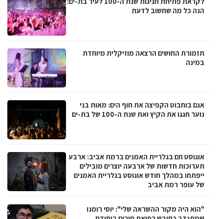
לקראת פתיחת חגיגות שנת ה-100 לעיר בת-ים:
הנה כל מה שחשוב לדעת
תזמורת החושים הרצאה מוזיקלית מיוחדת
במינה
אגם בוחבוט הקפיצה את חוף הים: מאות בני
נוער חגגו את הקיץ ואת שנת ה-100 של בת-ים
אוגוסט חם בגלריית האמנים ברמת אביב: ארבע
תערוכות חדשות של ארבעה יוצרים מובילים
ייפתחו במהלך חודש אוגוסט בגלריית האמנים
של עופר רמת אביב
"הוא היה מקור ההשראה שלי": יוסי רומנו
שמתנדב כחובש רפואת חירום ביחידת