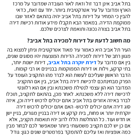
בתל אביב אינן דבר זול וזאת לאור העובדה שמדובר על מרכז
הארץ ומדובר על עיר אטרקטיבית ביותר. יחד עם זאת, כדאי
להבין כי המחיר על דירות בתל אביב יהיה בהתאם לאזור שבו
ממוקמת הדירה. במאמר הבא תקבלו מידע אודות רכישת דירה
בתל אביב בצורה נכונה ותואמת לצרכים שלכם.
מה חשוב לדעת על דירות למכירה בתל אביב?
העיר תל אביב היא כאמור עיר מאוד אטרקטיבית וניתן למצוא בה
מגוון רחב של דירות למכירה. הדירות המוצעות יהיו מסוגים שונים,
בין אם מדובר על
דירת יוקרה בתל אביב
, דירות ישנות יותר,
בתי קרקע, וילות או דירות הממוקמות בבניינים או רבי קומות.
הדבר הראשון שעליכם לעשות הוא לברר מהו התקציב העומד על
הפרק מבחינתכם לרכישת דירה בתל אביב, בין אם התקציב
המדובר הוא הון עצמי לנטילת משכנתא ובין אם הוא רלוונטי
לרכישת דירה ללא משכנתא. לאחר מכן, בהתאם לתקציב, תוכלו
לברר באיזה אזורים בתל אביב אתם יכולים לרכוש דירה וכן, איזה
סוג דירה אתם יכולים לרכוש- האם אתם יכולים לרכוש דירה
יוקרתית יותר או פחות, בית קרקע או דירה בבניין מגורים, בניין ישן
או חדש ועוד. כל ההחלטות הללו לרוב יהיו תואמות תקציב, אלא
אם כן יש לכם תקציב משמעותי ביותר שמאפשר לכם לבחור מבין
כמה אופציות ואז עליכם להתמקד בפרמטרים שונים כגון: גודל