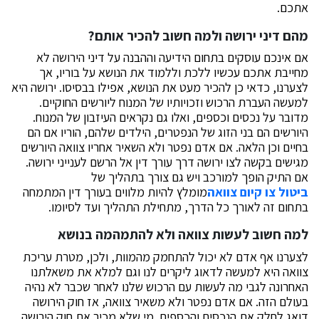
אתכם.
מהם דיני ירושה ולמה חשוב להכיר אותם?
אם אינכם עוסקים בתחום הידיעה וההבנה על דיני הירושה לא
מחייבת אתכם עכשיו ללכת וללמוד את הנושא על בוריו, אך
לצערנו, כדאי כן להכיר מעט את הנושא, אפילו בבסיסו. ירושה היא
למעשה העברת הרכוש וזכויותיו של המנוח ליורשים החוקיים.
מדובר על נכסים וכספים, ואלו גם נקראים העיזבון של המנוח.
היורשים הם בני הזוג של הנפטרים, הילדים שלהם, הוריו אם הם
בחיים וכן הלאה. אם אדם נפטר ולא השאיר אחריו צוואה היורשים
מגישים בקשה לצו ירושה דרך עורך דין אל הרשם לענייני ירושה.
אם התיק הופך למורכב ויש גם צורך בתהליך של
ביטול צו קיום צוואה
מומלץ להיות מלווים בעורך דין המתמחה
בתחום זה לאורך כל הדרך, מתחילת התהליך ועד לסיומו.
למה חשוב לעשות צוואה ולא להתמהמה בנושא
לצערנו אף אדם לא יכול להתחמק מהמוות, ולכן, מטרת עריכת
צוואה היא למעשה לדאוג ליקרים לנו וגם למלא את משאלתנו
האחרונה לגבי מה לעשות עם הרכוש שלנו לאחר שכבר לא נהיה
בעולם הזה. אם אדם נפטר ולא משאיר צוואה, אז חוק הירושה
דואג לחלק את הנכסים והכספים. מי שלא מכיר את חוק הירושה