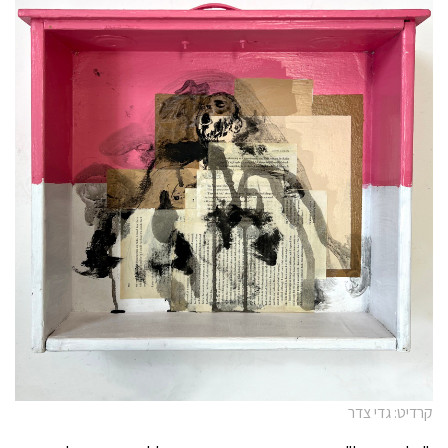
קרדיט: גדי צדר