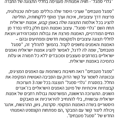
"גלרי סמגל"- חוויה אמנותית מעצימה בחללי התצוגה של החברה
"סמגל מטבחים" שערכי היסוד שלה כוללים: מובילות טכנולוגית,
פריצות דרך עיצוביות, איכות וערך מוסף ללקוחותיה, החליטה
להציג בכל אולמות התצוגה שלה באופן קבוע, אמנות ישראלית
תחת השם ״גלרי סמגל״. עיצוב ואמנות הינם חלק בלתי נפרד מן
החיים המודרניים, האמנות פורצת את גבולות המוכרוהידוע ויוצאת
לחללי תצוגה עיצוביים ולמקומות חדשים ומפתיעים ובהם –
האמנות והאמנים נחשפים לקהל. בהמשך לתהליך זה, "סמגל
מטבחים", שמה לה לדגל, לאפשר להציג אמנות ישראלית ואמנים
ישראליים במרחבים מעוצבים ומכובדים ללא כל תמורה או עלות
כתמיכה באמנות ישראלית.
"סמגל מטבחים" רואה חשיבות בשותפות עם האמנים המציגים,
ובכוונתה לשמור על קשר הדוק עם הסביבה האנושית המקיפה את
החלל. במסגרת ״גלרי סמגל״ תוצגנה בכל שנה 3 תערוכות
קבוצתיות איכותיות של מיטב האמנים הישראליים בז'אנרים
השונים. התערוכה הראשונה, המשרטטת גבולות רחבים של אמנות
ישראלית עכשווית, בלי להתחייב להירארכיות או מאבקים
היסטוריים בשדה האמנות המקומי. סקרנות, גיוון, התרגשות, אתגר
ןיכולת ליצור קשר עם המבקר ,הם מפתחות הקונספט האמנותי
החדש של "סמגל מטבחים".