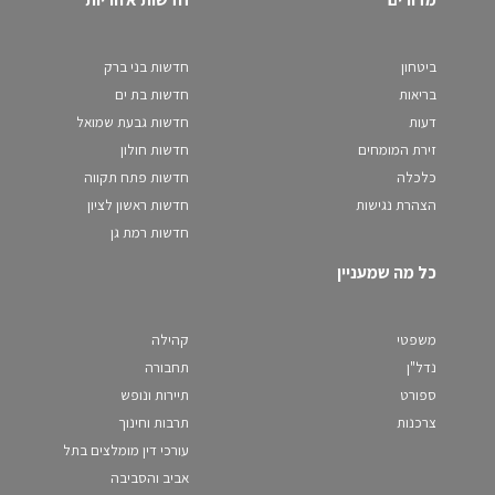
ביטחון
חדשות בני ברק
בריאות
חדשות בת ים
דעות
חדשות גבעת שמואל
זירת המומחים
חדשות חולון
כלכלה
חדשות פתח תקווה
הצהרת נגישות
חדשות ראשון לציון
חדשות רמת גן
כל מה שמעניין
משפטי
קהילה
נדל"ן
תחבורה
ספורט
תיירות ונופש
צרכנות
תרבות וחינוך
עורכי דין מומלצים בתל
אביב והסביבה