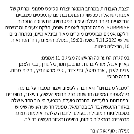
הצבת העבודות במרחב המואר יוצרת פסיפס ססגוני ומרתק של
אמנות ישראלית עכשווית המתכתבת עם קונספטים עיצוביים
החדשניים ביותר בעולם עיצוב המטבחים. התערוכה הנוכחית
SURPRISE, מפנה זרקור לאמנים שונים, חלקם צעירים ומבטיחים
וחלקם אמנים מבוססים מוכרים מאוד ובינלאומיים, נפתחה ביום
שלישי 7.11.2023 בשעה 19:00, באולם התצוגה, רח' הסדנאות
10, הרצליה פיתוח.
במסגרת התערוכה הראשונה מציגים 11 אמנים:
קארין אנגל, אורלי ברנח , מרב בן חמו, גיל גורן , גבי זלצמן
עדית לעדן , ארז מיטל, גדי צדר , גילי מרטונוביץ , דלית מרום.
דפנה סרוסי.
"סמגל מטבחים" היא חברה לעיצוב וייצור מטבחי על ברמה
בינלאומית המציגה חדשנות בכל תחומי העשיה, בעיצוב, בחומרים
ובפתרונות בלעדיים. החברה פועלת במפעל הייצור החדש שלה
באזור התעשיה בר לב בכרמיאל. מפעל חדשני העושה שימוש
בטכנולוגיות המובילות בעולם. לחברה שלושה אולמות תצוגה
מרהיבים: בהרצליה פיתוח, בחיפה ובאזור תעשיה בר לב.
נעילה : סוף אוקטובר