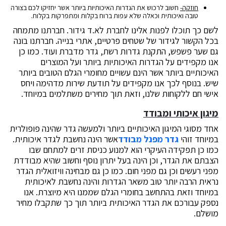
חוזקה-
חשוב לרכוש את הגדרות האיכותיות ביותר אשר יחזיקו לכם בצורה
טובה ואיכותית וכאלה שלא עפות ברוח בקלות ומתפרקות בקלות.
לשם כך תוכלו לפנות אלינו לחברת לא.ד גידור. חברתנו מתמחה
בכל הקשור לגידור של שטחים פרטיים, אתרי בנייה. חברתנו בונה
גם שער פשפש, התקנת גדרות רשת, גדר מדברת ועוד. כמו כן
אנו מקפידים על הגדרות האיכותיות ביותר ועל המוצרים
האיכותיים ביותר אשר הינם עשויים מחומרי הגלם הטובים ביותר
שיש. בנוסף לכך אנו מקפידים על תודעת שירות מדהימה ויחס
אישי חם ללקוחות שלנו, וזאת תוך מחירים משתלמים במיוחד.
מיגון איכותי ומבודד
אחד מסוגי המיגון האיכותיים ביותר ולמעשה גדר שהינה פופולרית
במיוחד זוהי
גדר מפנל מבודד
אשר הינה נחשבת לגדר איכותית.
כמו כן תפקידה העיקרי הוא למנוע כניסת זרים למתחם שבו
הצבתם את הגדר, וכן הינה בעל יתרון נוסף וחשוב שהיא מבודדת
מפני רעשים וכן גם מפני חום. כמו כן גם מבחינה וויזואלית הגדר
נראית הרבה יותר טוב משאר הגדרות והינה נחשבת לאיכותית
במיוחד וזאת בהתחשב בחומרי הגלם שממנו היא מיוצרת. אנו
נספק עבורכם את הגדר האיכותית ביותר תוך כך שתקבלו מחיר
מושלם.