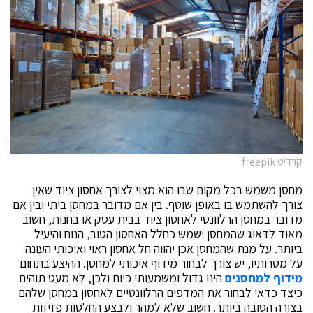
קרדיט freepik
מחסן משמש בכל מקום שבו הוא מצוי לצורך אחסון ציוד שאין
צורך להשתמש בו באופן שוטף. בין אם מדובר במחסן ביתי ובין אם
מדובר במחסן הרלוונטי לאחסון ציוד בבית עסק או בחנות, חשוב
מאוד לדאוג שהמחסן ישמש כחלל האחסון הטוב, הנוח והיעיל
ביותר. על מנת שהמחסן אכן יהווה חל אחסון ראוי ואיכותי העונה
על מטרותיו, יש צורך לבחור מידוף איכותי למחסן. ההיצע בתחום
מידוף למחסנים
הינו גדול ומשמעותי כיום ולכן, לא מעט תוהים
כיצד כדאי לבחור את המדפים הרלוונטיים לאחסון במחסן שלהם
בצורה הטובה ביותר. חשוב שלא למהר ולבצע החלטות פזיזות