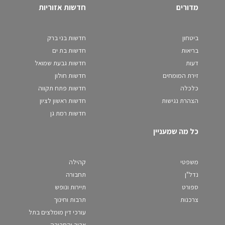
מדורים
חדשות אזוריות
ביטחון
חדשות בני ברק
בריאות
חדשות בת ים
דעות
חדשות גבעת שמואל
זירת המומחים
חדשות חולון
כלכלה
חדשות פתח תקווה
הצהרת נגישות
חדשות ראשון לציון
חדשות רמת גן
כל מה שמעניין
משפטי
קהילה
נדל"ן
תחבורה
ספורט
תיירות ונופש
צרכנות
תרבות וחינוך
עורכי דין מומלצים בתל
אביב והסביבה