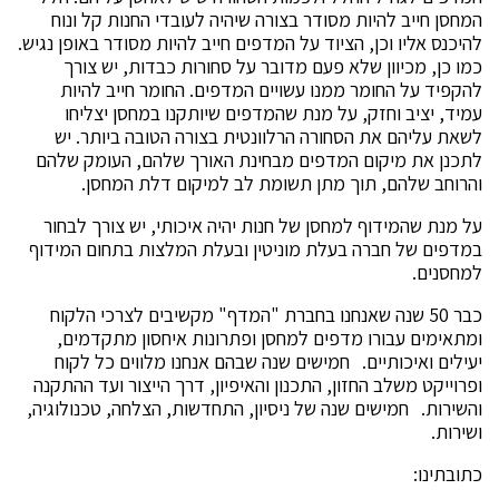
המחסן חייב להיות מסודר בצורה שיהיה לעובדי החנות קל ונוח
להיכנס אליו וכן, הציוד על המדפים חייב להיות מסודר באופן נגיש.
כמו כן, מכיוון שלא פעם מדובר על סחורות כבדות, יש צורך
להקפיד על החומר ממנו עשויים המדפים. החומר חייב להיות
עמיד, יציב וחזק, על מנת שהמדפים שיותקנו במחסן יצליחו
לשאת עליהם את הסחורה הרלוונטית בצורה הטובה ביותר. יש
לתכנן את מיקום המדפים מבחינת האורך שלהם, העומק שלהם
והרוחב שלהם, תוך מתן תשומת לב למיקום דלת המחסן.
על מנת שהמידוף למחסן של חנות יהיה איכותי, יש צורך לבחור
במדפים של חברה בעלת מוניטין ובעלת המלצות בתחום המידוף
למחסנים.
כבר 50 שנה שאנחנו בחברת "המדף" מקשיבים לצרכי הלקוח
ומתאימים עבורו מדפים למחסן ופתרונות איחסון מתקדמים,
יעילים ואיכותיים. חמישים שנה שבהם אנחנו מלווים כל לקוח
ופרוייקט משלב החזון, התכנון והאיפיון, דרך הייצור ועד ההתקנה
והשירות. חמישים שנה של ניסיון, התחדשות, הצלחה, טכנולוגיה,
ושירות.
כתובתינו: