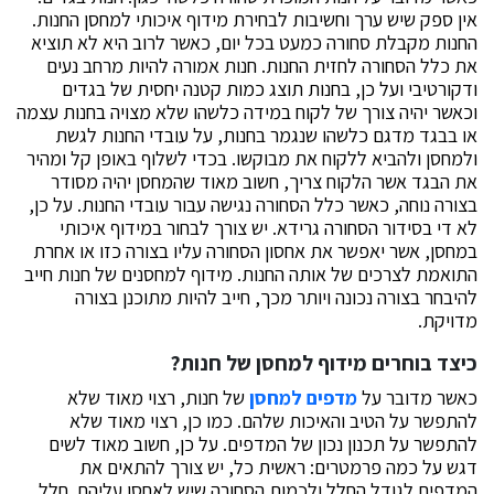
אין ספק שיש ערך וחשיבות לבחירת מידוף איכותי למחסן החנות.
החנות מקבלת סחורה כמעט בכל יום, כאשר לרוב היא לא תוציא
את כלל הסחורה לחזית החנות. חנות אמורה להיות מרחב נעים
ודקורטיבי ועל כן, בחנות תוצג כמות קטנה יחסית של בגדים
וכאשר יהיה צורך של לקוח במידה כלשהו שלא מצויה בחנות עצמה
או בבגד מדגם כלשהו שנגמר בחנות, על עובדי החנות לגשת
ולמחסן ולהביא ללקוח את מבוקשו. בכדי לשלוף באופן קל ומהיר
את הבגד אשר הלקוח צריך, חשוב מאוד שהמחסן יהיה מסודר
בצורה נוחה, כאשר כלל הסחורה נגישה עבור עובדי החנות. על כן,
לא די בסידור הסחורה גרידא. יש צורך לבחור במידוף איכותי
במחסן, אשר יאפשר את אחסון הסחורה עליו בצורה כזו או אחרת
התואמת לצרכים של אותה החנות. מידוף למחסנים של חנות חייב
להיבחר בצורה נכונה ויותר מכך, חייב להיות מתוכנן בצורה
מדויקת.
כיצד בוחרים מידוף למחסן של חנות?
כאשר מדובר על
מדפים למחסן
של חנות, רצוי מאוד שלא
להתפשר על הטיב והאיכות שלהם. כמו כן, רצוי מאוד שלא
להתפשר על תכנון נכון של המדפים. על כן, חשוב מאוד לשים
דגש על כמה פרמטרים: ראשית כל, יש צורך להתאים את
המדפים לגודל החלל ולכמות הסחורה שיש לאחסן עליהם. חלל