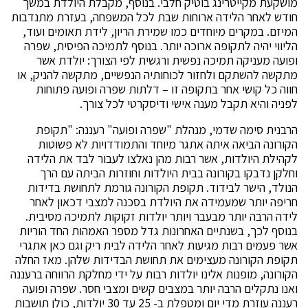
מושקעת מקייטרינג בוטיק חלבי. בנוסף, מקבלת היולדת במשך
חודש לאחר הלידה ארוחות שבת לכל המשפחה, בעזרת מתנדבות
המיזם. במקרים מיוחדים כמו שמירת הריון, לידת תאומים ועוד,
הליווי יהיה לתקופה ארוכה יותר. בנוסף לתמיכה הפיסית, שפרה
ופועה מעניקה תמיכה נפשית ורגשית לפי הצורך: יולדת אשר
מתקשה להשתקם ולחזור לכוחותיה הנפשיים, מתקשה להניק, או
חווה כל קושי אחר בתקופה זו – דלתות שפרה ופועה פתוחות
לפניה והיא תקבל מענה אישי ודיסקרטי לכל צורך.
הרבנית סימה שדמי, מנהלת "שפרה ופועה" רעננה: "תקופת
הקורונה הביאה איתה אתגר מיוחד והתמודדויות לא פשוטות
לקהילת היולדות, אשר רבות מהן נאלצו לעבור לבד את הלידה
וחלקן נדבקו בקורונה בבית היולדות וחוזרות הביתה עם הרך
הנולד, הישר לבידוד. תקופת הקורונה גורמת לתחושת בדידות
חריפה יותר שמעמידה את היולדת בסכנה למצבי דכאון לאחר
לידה הרבה יותר מבעבר ויותר יולדות זקוקות לתמיכה מסיבית.
בנוסף לכך, בשנתיים האחרונות גדל מספר האמהות החד הוריות
אשר פעמים רבות מגיעות לאחר הלידה לבית ריק וגם כאן אתגרי
תקופת הקורונה מעצימים את תחושת הבדידות שלהן. מאז החלה
הקורונה, מופנות אלינו יולדות רבות על ידי מחלקת הרווחה ברעננה
ואנו נתקלים הרבה יותר במצבים קשים ומצבי חסר. שפרה ופועה
רעננה עוזרת מדי יום ומטפלת ב- 25 עד 30 יולדות, כולן תושבות