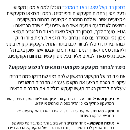
במכון רדיקאל טאטו באזור המרכז
תוכלו למצוא מכון מקצועי
ובעל ניסיון בתחום הקעקועים והפירסינג. במכון תמצאו מקעקעים
מקצועיים אשר יש להם הסמכה מקצועית בתחום הקעקועים
ורשאים לעבוד עם צבעים אשר מאושרים ע"י משרד הבריאות ו-
FDA. מעבר לכך, במכון רדיקאל טאטו באזור תל אביב תמצאו
מכון נקי ומסודר עם מגוון נרחב של דוגמאות רמת ציור ודיוק
גבוהה ביותר. תוכלו לבחור לכם בתור התחלה קעקוע קטן או בינוני
וליהנות ממנו לאורך שנים רבות. המכון עצמו אשר שוכן בלב תל
אביב נגיש מאוד לבאים אליו ובעל ניסיון עשיר בתחום הקעקועים.
כיצד לבחור מקעקע מקצועי ומתאים לביצוע קעקוע?
אם מדובר על הקעקוע הראשון שלכם רצוי שתבדקו כמה דברים
עיקריים בטרם תבצעו את הקעקוע עצמו. הדברים החשובים
שעליכם לבדוק בטרם תעשו קעקוע כוללים את הדברים הבאים:
ניקיון וסטריליות
– עליכם לבדוק את ניקיון וסטריליות המקום עצמו, האם
המקעקע מחליף באופן תדיר כפפות ומחטים או שלא.
ותק
– מהו ותק המקעקע? היכן קיבל את הכשרתו המקצועית? אל
תתביישו לבקש תעודות.
איכות הקעקוע
– אחד הדברים החשובים ביותר בעת בדיקת מקעקע
במיוחד אם אין לכם ניסיון בכך, זה רמת הציור של המקעקע. הרמה חייבת