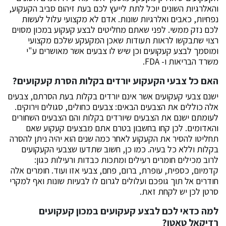
והאלרגיות השונים יוכל לתת לייעץ לכם בעת זיהום סביב הקעקוע,
נפחיות, כאבים ואלרגיות שונות. אדם לא מקצועי עלול לעשות
לכם נזק ממשי. לפני שאתם מחליטים לבצע קעקוע במכון מסוים
רצוי שתבקשו לראות תעודות שאכן המקעקע שלכם מקצועי
ומוסמך לבצע קעקועים וכן שיש לו צבעים אשר מאושרים ע"י
משרד הבריאות ו- FDA.
האם כל צבעי הקעקוע יורדים בקלות הסרת קעקועים?
ישנם צבעי קעקועים אשר אינם יורדים בקלות בעת הסרתם, צבעים
אלה כוללים את הצבעים הבאים: צבעים כחולים, סגולים וירוקים.
לעומתם ישנם את הצבעים שיורדים בקלות והם הצבעים השחורים
והאדומים. לכן קחו בחשבון בטרם אתם מבצעים קעקוע שאם
תחליטו להסיר את הקעקוע לאחר כמה שנים הוא יהיה ניתן להסרה
בקלות וללא כל בעיה. כמו כן, חשוב שתדעו שצבעי הקעקועים
לרוב מכילים חומרים רעילים ומתכות כבדות ורעילות כגון:
קדמיום, כספית, עופרת, ברום, פחם, צבעי אזו ועוד. חומרים אלה
חודרים אל תוך גופכם ועלולים לגרום לו לבעיות שונות ואף למקרי
סרטן לכן יש לקחת זאת.
למה כדאי לכם לבצע קעקועים במכון קעקועים
רדיקאל טאטו?