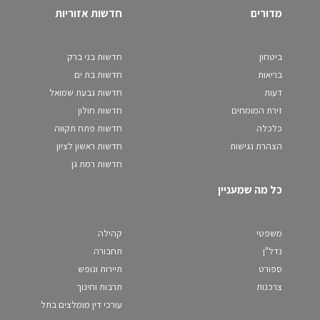
מדורים
חדשות אזוריות
ביטחון
חדשות בני ברק
בריאות
חדשות בת ים
דעות
חדשות גבעת שמואל
זירת המומחים
חדשות חולון
כלכלה
חדשות פתח תקווה
הצהרת נגישות
חדשות ראשון לציון
חדשות רמת גן
כל מה שמעניין
משפטי
קהילה
נדל"ן
תחבורה
ספורט
תיירות ונופש
צרכנות
תרבות וחינוך
עורכי דין מומלצים בתל