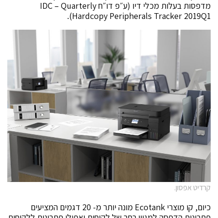
מדפסות בעלות מכלי דיו (ע״פ דו״ח IDC – Quarterly
Hardcopy Peripherals Tracker 2019Q1).
קרדיט אפסון.
כיום, קו מוצרי Ecotank מונה יותר מ- 20 דגמים המציעים
פתרונות הדפסה למגוון רחב של לקוחות ואפילו פתרונות ללקוחות