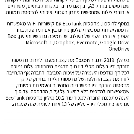
שמדפיסים בגודל A3, בין אם מדובר בלקוחות ביתיים, משרדיים
או חובבי צילום שמחפשים פתרון חסכוני ואיכותי להדפסת תמונות.
בנוסף לחיסכון, מדפסות EcoTank עם קישוריות WiFi מאפשרות
הדפסה ישירות ממכשירי טלפון ניידים בין אם המדפסת בחדר
הסמוך או בצד השני של העולם. יש תמיכה גם בשירותי ענן, Box
,Dropbox, Evernote, Google Drive ו- Microsoft
OneDrive.
במהלך 2019 תגביר Epson את קצב המעבר לתחום מדפסות
הזרקת דיו בעלות מכלי דיו תוך הדגמת היתרונות: עלות נמוכה
לכל דף מודפס והשמירה על איכות הסביבה. החברה אף התחייבה
לזרז את קצב ההחלפה של מדפסות הלייזר בחיזוק של קו
מדפסות הזרקת דיו המשרדיות המהירות והעמידות במיוחד,
שמאפשרות להדפיס בלא לחשוב על עלות ההדפסה. עד סוף
השנה מתכננת החברה למכור עוד 10.2 מיליון מדפסות EcoTank
עם מערכת מכלי דיו – עלייה של 13 אחוז לעומת שנה שעברה.