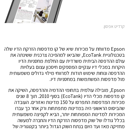
קרדיט אפסון.
Epson מדווחת על מכירות שיא של קו מדפסות הזרקת הדיו שלה
בטכנולוגיית EcoTank, שהביאו למהפיכה צרכנית ששינתה את
עולם ההדפסה הביתית משרדית עם החלפת מחסניות הדיו
היקרות במכלי דיו ענקיים המספקים חיסכון עצום בעלויות
ההדפסה ונוחות שימוש תודות למרווחי מילוי גדולים משמעותית
מול מדפסות המשתמשות במחסניות דיו.
Epson, מובילה עולמית בתחומי ההדמיה וההדפסה, השיקה את
קו מדפסות מכלי הדיו (EcoTank) בסוף 2010. תוך 8 שנים
מכירות המדפסות התפרסו על 150 מדינות ואזורים. העובדה
שהביסוס הראשוני היה במדינות מתפתחות ורק אחר כך עברו
המכירות למדינות המפותחות יותר, הביא לקפיצה משמעותית
בכלל גודלו של שוק מדפסות הזרקת הדיו והחברה למעשה
מחזיקה מאז ועד היום בנתח השוק הגדול ביותר בקטגוריה של