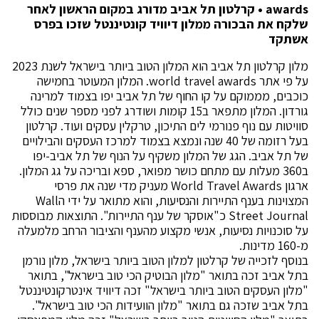
awards • קרלטון תל אביב מדורג במקום הראשון לאחר
שלקח את הבכורה ממלון דיוויד קונטיננטל שזכו בפרס
אשתקד
מלון קרלטון תל אביב הוא המלון הטוב ביותר בישראל לשנת 2023
על פי אתר world travel awards. המלון המעוטר בחמישה
כוכבים, מממוקם על קו החוף של תל אביב יפו בצמוד למרינה
גורדון. המלון מתפאר ב15 קומות ושודרג לפני מספר שנים כולל
סוויטות עם נוף פנורמי לים התיכון, טרקלין עסקים ועוד. קרלטון
בעל רזומה של 40 שנה ונמצא בצמוד למרכז העסקים והבילויים
של תל אביב. הגג של המלון משקיף על הנוף של תל אביב-יפו
ב360 מעלות עם מתחם כושר מפואר, ספא ובריכה על גג המלון.
ארגון World Travel Awards מעניק מדי שנה את פרסי
המצוינות בענף התיירות והנסיעות, והוא מתואר על ידי הWall
Street Journal כ"אוסקר של ענף התיירות". התוצאות מבוססות
על סוכנויות נסיעות, אנשי מקצוע מהענף והציבור הרחב מלמעלה
מ-160 מדינות.
בנוסף לזכייה של קרלטון למלון הטוב ביותר בישראל, מלון נורמן
בתל אביב זכה בתואר "מלון הבוטיק הכי טוב בישראל", בתואר
"מלון העסקים הטוב ביותר בישראל" זכה דיוויד אינטרקונטיננטל
בתל אביב שזכה גם בתואר "מלון הוועידות הכי טוב בישראל".