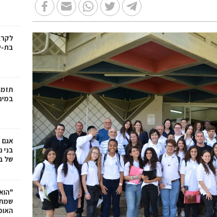
בת-י
תזמו
במינ
אגם 
של ב
"הוא 
שמתנ
האופ