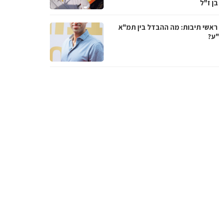
בן ז"ל
ראשי תיבות: מה ההבדל בין תמ"א
ע?