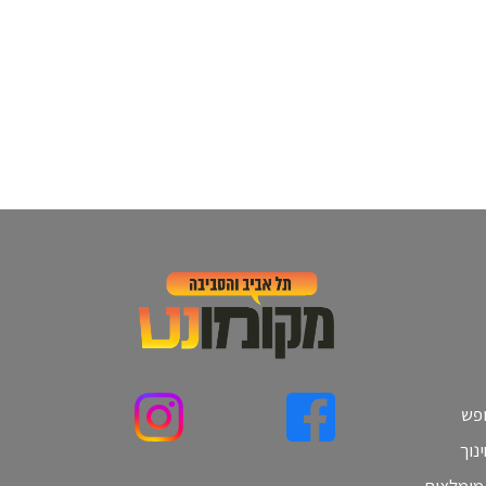
ופש
נוך