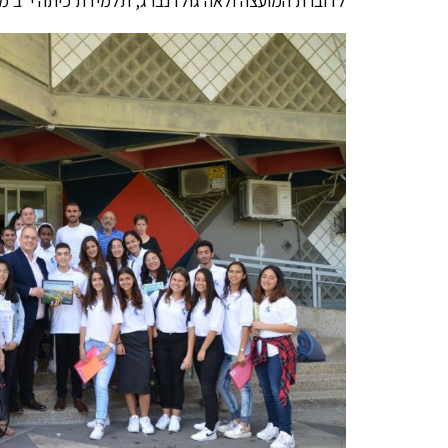
לדוברת המועצה ולאה גולדנברג, תלמידת כיתה י"ב מ