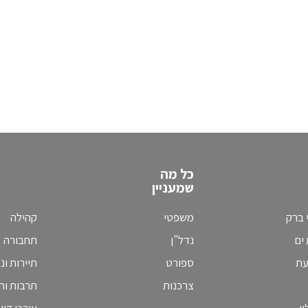
כל מה
שמעניין
 ברק
משפטי
קהילה
ים
נדל"ן
תחבורה
עת
ספורט
תיירות ונ
צרכנות
תרבות וחי