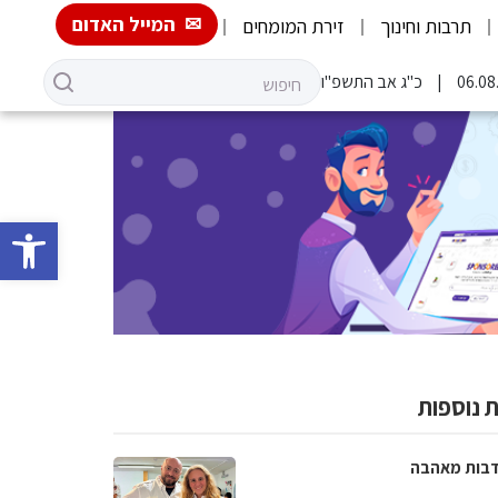
המייל האדום
תרבות וחינוך
זירת המומחים
כ"ג אב התשפ"ו
פתח סרגל 
 נוספות
בות מאהבה