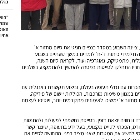
בגלר
"הוא 
שמתנ
האופ
אחיו 
ציינה השבוע במסדר כנפיים חגיגי את סיום מחזור א'
בה תלמידי כיתות ז'-ח' לומדים במשך שעתיים בשבוע
גלית, מתמטיקה, גאוגרפיה ועוד. לקראת סיום השנה,
חריו התחלקו לטייסות במטרה להמשיך ולהתמקצע בשלבים
 הכרות עם נמלי תעופה בעולם, וביצוע תקשורת באנגלית עם
ים במגוון משימות מורכבות, הכוללות יישום של פיזיקה,
מחזור א' ימשיכו לאימונים מתקדמים יותר, ויוסיפו לעצמם
 זו חוויה יוצאת דופן. בטייסת נחשפתי לפעולות ולהתנסות
רס, הפכתי לטייס מקצועי, בעל ידע בתעופה, שיוצר קשר
י להשיג את המטרות שאני מציב בפני. התחושה לסיים את
 כח להמשך הדרך".