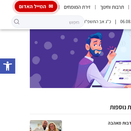
המייל האדום
תרבות וחינוך
זירת המומחים
כ"ג אב התשפ"ו
פתח סרגל 
 נוספות
בות מאהבה