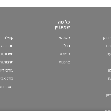
כל מה
שמעניין
 ברק
משפטי
קהילה
ים
נדל"ן
תחבורה
עת
ספורט
תיירות ונ
צרכנות
תרבות וחי
ן
עורכי דין
ח
בתל אבי
והסביבה
ון