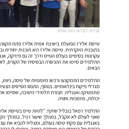
קרדיט: דוברות רשת אמית
טייסת אלירז הפועלת בישיבת אמית אלירז פתח תקווה, 
בתוכנית היוקרתית. טייסת אלירז היא תוכנית יחודית ו
עקרונות בסיסיים בעולם הטייס ודרך זה גם פיזיקה, אנ
התלמידים סיימו את ההכשרה הבסיסית של הקורס, לא
הבאים.
התלמידים התמקצעו ורכשו מיומנויות של טיסה, ניווט,
מגדלי פיקוח בינלאומיים. בנוסף, התנסו הטייסים הצעיר
מתמטיקה ואנגלית. חבורת תלמידי הישיבה, שסיימו את 
יכולות, מיומניות וחוויה.
התלמיד רפאל בובליל שיתף: "להיות טייס בטייסת אלירז
שאני לעולם לא אקבל, במהלך שיעור רגיל. במהלך הקו
באנגלית עם פקחי טיסה בעולם, ומצליח להביא את עצמ
הקורס של הטייסת היא מיוחדת במינה, ונותנת לי הרבה