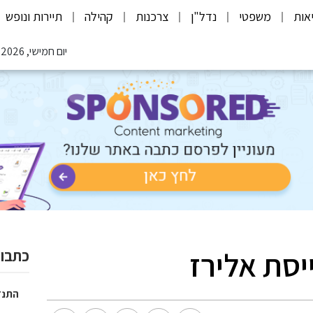
אות
משפטי
נדל"ן
צרכנות
קהילה
תיירות ונופש
יום חמישי, 06.08.2026
יסת אלירז
כתבות
התנד