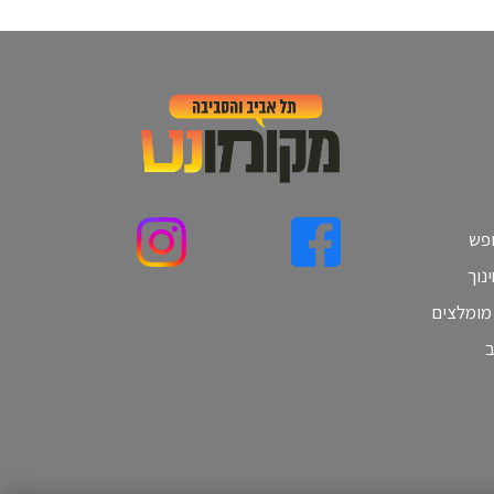
ופש
נוך
 מומלצים
ב