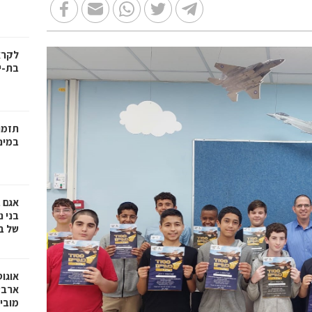
בת-י
תזמו
במינ
אגם 
של ב
אוגו
ארבע
מובי