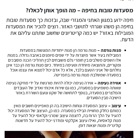
מסעדות טובות בחיפה – מה הופך אותן לכאלו?
חיפה ידוע במגוון האתני והמגזרי שבה, ובזכות כך מסעדות טובות
בחיפה הן משהו שגרתי לתושבי האזור. רוצים להכיר את המסעדות
המובילות באזור? יש כמה קריטריונים שחשוב שתתנו עליהם את
הדעת.
מנות גורמה –
מנות גורמה הן מנות ייחודיות המוגשות במסעדות
המובילות בעיר אשר מיוצרות על ידי שפים מיומנים באהבה גדולה. במנות
אלו השפים משלבים בין חומרי גלם משובחים לבין תהליכי הכנה מסובכים
ומקוריים, והתוצאה מיוחדת וטעימה במיוחד. כיום מנות גורמה הן כבר אינן
נחלתם של אניני הטעם בלבד, אלא כל אדם יכול למצוא את עצמו אוכל
במסעדה שמשלבת מנות גורמה בתפריטה.
אווירה נעימה –
אוירה נעימה יכולה להיות מורגשת על ידי מוזיקה נעימה
שאותה משמיעים במסעדה, כמו גם שירות איכותי ואדיב של העובדים
והמלצרים במסעדה, בנוסף לתחושה של שקט ונועם השוררת באזור
הישיבה מבין הסועדים.
עיצוב –
עיצוב המסעדה ונוחות הישיבה בה הן מאפיינים חשובים מאין
כמותם כחלק מחוויית הבילוי במסעדה. כמו כן, העיצוב של המסעדה יכול
להעיד על הלך הרוח בה, לדוגמה עיצוב שמרני וקלאסי יכול להעיד על
מנות קלאסיות, ואילו עיצוב אקלקטי ומודרני יכול להעיד על חדשנות
קולינרית ומנות יוצאות דופן.