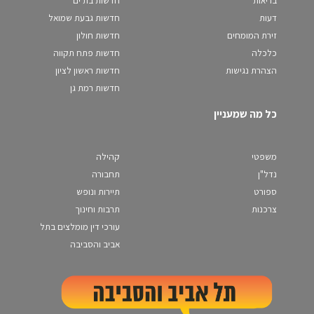
בריאות
חדשות בת ים
דעות
חדשות גבעת שמואל
זירת המומחים
חדשות חולון
כלכלה
חדשות פתח תקווה
הצהרת נגישות
חדשות ראשון לציון
חדשות רמת גן
כל מה שמעניין
משפטי
קהילה
נדל"ן
תחבורה
ספורט
תיירות ונופש
צרכנות
תרבות וחינוך
עורכי דין מומלצים בתל
אביב והסביבה