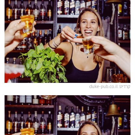
קרדיט: duke-pub.co.il