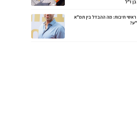
בן ז"ל
ראשי תיבות: מה ההבדל בין תמ"א
ע?