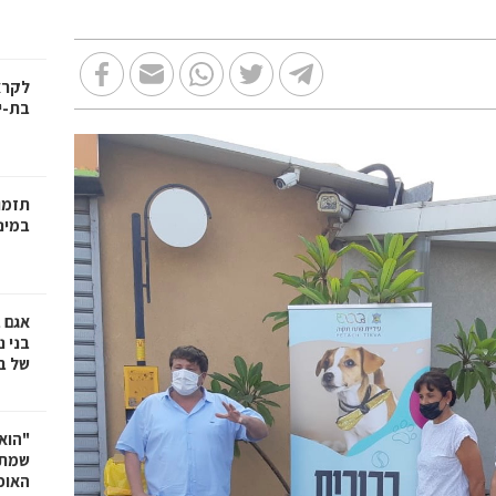
בת-י
תזמו
במינ
אגם 
של ב
"הוא 
שמתנ
האופ