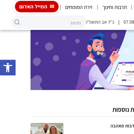
המייל האדום
תרבות וחינוך
זירת המומחים
כ"ד אב התשפ"ו
פתח סרגל 
 נוספות
בות מאהבה