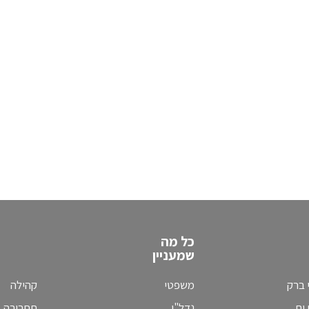
כל מה
שמעניין
 ברק
משפטי
קהילה
ים
נדל"ן
תחבורה