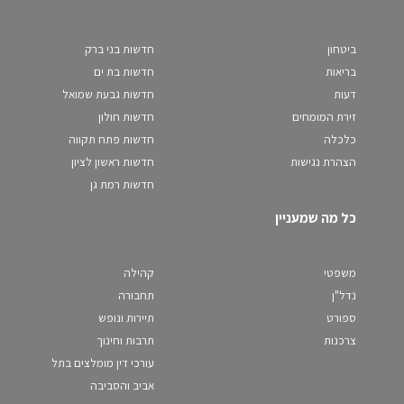
ביטחון
חדשות בני ברק
בריאות
חדשות בת ים
דעות
חדשות גבעת שמואל
זירת המומחים
חדשות חולון
כלכלה
חדשות פתח תקווה
הצהרת נגישות
חדשות ראשון לציון
חדשות רמת גן
כל מה שמעניין
משפטי
קהילה
נדל"ן
תחבורה
ספורט
תיירות ונופש
צרכנות
תרבות וחינוך
עורכי דין מומלצים בתל
אביב והסביבה