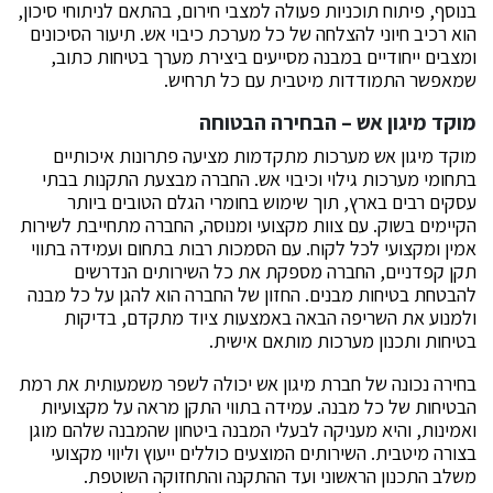
בנוסף, פיתוח תוכניות פעולה למצבי חירום, בהתאם לניתוחי סיכון,
הוא רכיב חיוני להצלחה של כל מערכת כיבוי אש. תיעור הסיכונים
ומצבים ייחודיים במבנה מסייעים ביצירת מערך בטיחות כתוב,
שמאפשר התמודדות מיטבית עם כל תרחיש.
מוקד מיגון אש – הבחירה הבטוחה
מוקד מיגון אש מערכות מתקדמות מציעה פתרונות איכותיים
בתחומי מערכות גילוי וכיבוי אש. החברה מבצעת התקנות בבתי
עסקים רבים בארץ, תוך שימוש בחומרי הגלם הטובים ביותר
הקיימים בשוק. עם צוות מקצועי ומנוסה, החברה מתחייבת לשירות
אמין ומקצועי לכל לקוח. עם הסמכות רבות בתחום ועמידה בתווי
תקן קפדניים, החברה מספקת את כל השירותים הנדרשים
להבטחת בטיחות מבנים. החזון של החברה הוא להגן על כל מבנה
ולמנוע את השריפה הבאה באמצעות ציוד מתקדם, בדיקות
בטיחות ותכנון מערכות מותאם אישית.
בחירה נכונה של חברת מיגון אש יכולה לשפר משמעותית את רמת
הבטיחות של כל מבנה. עמידה בתווי התקן מראה על מקצועיות
ואמינות, והיא מעניקה לבעלי המבנה ביטחון שהמבנה שלהם מוגן
בצורה מיטבית. השירותים המוצעים כוללים ייעוץ וליווי מקצועי
משלב התכנון הראשוני ועד ההתקנה והתחזוקה השוטפת.