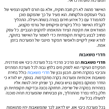
המערכות פועלות כראוי.
האישור מהווה לא רק חובה חוקית, אלא גם תורם לשקט הנפשי של
בעלי העסקים והלקוחות. הוא מעיד על כך שהמקום מוכן
להתמודד עם כל אירוע חירום בצורה בטוחה ויעילה. התהליך
לקבלת האישור כולל ביקורים ופיקוחים של גורמי מקצוע,
המוודאים את תקינות הציוד והתאמתו לתקנים הנגביים. כל עסק
מחויב לבצע ביקורות תקופתיות כדי לשמור על האישור בתוקף,
לוודא שאין ליקויים ולאפשר תפקוד מיטבי של המערכות בזמן
אמת.
חדרי משאבות
חדרי משאבות
הם מרכיב מרכזי בכל מערכת כיבוי אש מודרנית.
תפקידם העיקרי הוא לספק מים בלחץ גבוה לכל מערכת המתזים
והכיבוי במקרה חירום. תכנון נכון של
חדרי משאבות
כולל בחירת
משאבות איכותיות ומערכות בקרה מתקדמות. בנוסף, יש לוודא כי
החדר ממוקם במקום נגיש ובטוח, כך שניתן יהיה לגשת אליו
במהירות במקרה של שריפה. תחזוקה נכונה ובדיקות תקופתיות הן
חלק בלתי נפרד מהתהליך, והן מבטיחות שהמערכת תהיה מוכנה
לפעולה בכל עת.
בכל מערכת כיבוי אש, יש לדאוג לכך שהמשאבות יהיו מתואמות