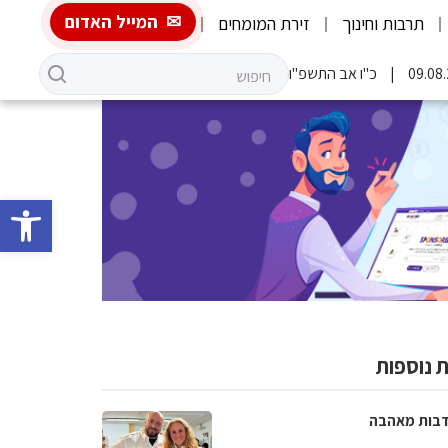
המייל האדום
תרבות וחינוך
זירת המומחים
כ"ו אב התשפ"ו
פתח סרגל 
 נוספות
בות מאהבה