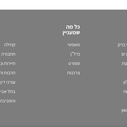
כל מה
שמעניין
 ברק
משפטי
קהילה
ים
נדל"ן
תחבורה
עת
ספורט
תיירות ונ
צרכנות
תרבות וחי
ן
עורכי דין
ח
בתל אבי
והסביבה
ון