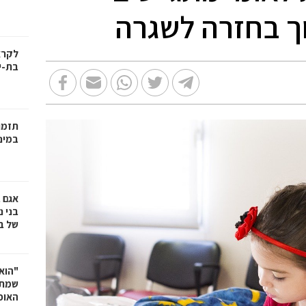
ך בחזרה לשגרה
בת-י
תזמו
במינ
אגם 
של ב
"הוא 
שמתנ
האופ