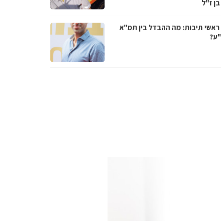
בן ז"ל
ראשי תיבות: מה ההבדל בין תמ"א
ע?