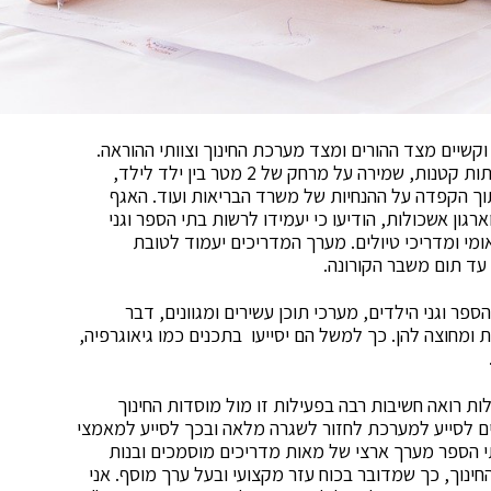
שיים מצד ההורים ומצד מערכת החינוך וצוותי ההוראה.
בתי הספר נאלצו לחזור לשגרה בלתי רגילה הכוללת כיתות קטנות, שמירה על מרחק של 2 מטר בין ילד לילד,
וך הקפדה על ההנחיות של משרד הבריאות ועוד. האגף
גון אשכולות, הודיעו כי יעמידו לרשות בתי הספר וגני
מי ומדריכי טיולים. מערך המדריכים יעמוד לטובת
ד תום משבר הקורונה.
ספר וגני הילדים, מערכי תוכן עשירים ומגוונים, דבר
 ומחוצה להן. כך למשל הם יסייעו בתכנים כמו גיאוגרפיה,
ות רואה חשיבות רבה בפעילות זו מול מוסדות החינוך
יים לסייע למערכת לחזור לשגרה מלאה ובכך לסייע למאמצי
 הספר מערך ארצי של מאות מדריכים מוסמכים ובנות
חינוך, כך שמדובר בכוח עזר מקצועי ובעל ערך מוסף. אני