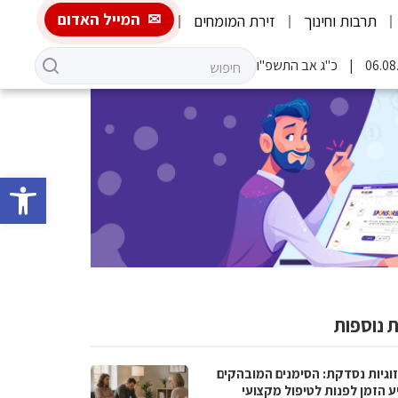
המייל האדום
תרבות וחינוך
זירת המומחים
כ"ג אב התשפ"ו
פתח סרגל 
 נוספות
וגיות נסדקת: הסימנים המובהקים
ע הזמן לפנות לטיפול מקצועי