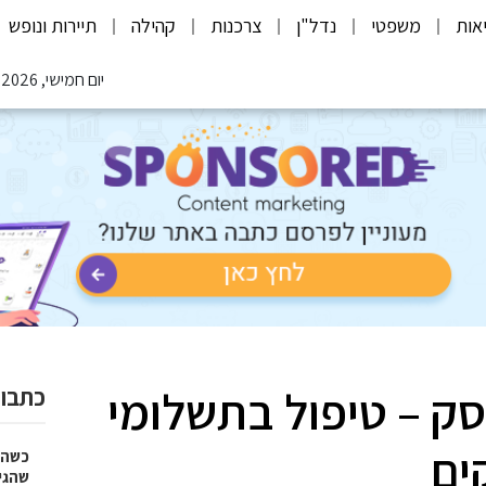
אות
משפטי
נדל"ן
צרכנות
קהילה
תיירות ונופש
יום חמישי, 06.08.2026
ק – טיפול בתשלומי
כתבות
ים
כשהז
שהגי