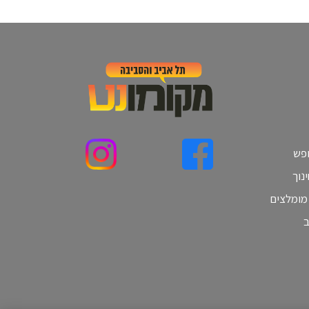
ופש
נוך
 מומלצים
ב