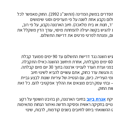
נקבע על פי חוק ההסדרים במשק המדינה (התשנ"ג 1992). החוק מאפשר לכל
ום נקבע אחת לשנה על פי תעריפים וסוגי שימושים
 חנות או בית מלאכה). חיוב הארנונה נקבע, על פי רוב,
ת להגיש בקשה יעילה להפחתת מיסוי, עורך הדין משקלל את
, ומנתח לפרטי פרטים את דרישת התשלום.
יכול הגיש השגה נגד דרישת התשלום עד 90 ימים ממועד קבלת
הודעת השומה. מנהל הארנונה חייב להשיב להשגה תוך 60 ימים מקבלתה, אחרת תיחשב ההשגה כאילו התקבלה.
על תשובתו של מנהל הארנונה רשאי נישום להגיש ערר בפני ועדת הערר לענייני ארנונה בתוך 30 יום מיום קבלתה.
והגשת ערר כחוק, אתם עשויים להביא לשינוי חיוב
ירייה. כיום, עם הנטייה של עיריות שונות לבצע גביית
– ובתי עסק רבים מוצאים את ההליך אפקטיבי להם. כל זאת
ות החוק.
דיקת
אגרת ביוב
בחיובי הארנונה, הן בהיבט השוטף על רקע
שינויים בחקיקה ראשית ופסיקה חדשה ואיתור הנחות מתאימות
 ההשוואתי ביחס לחיובים בשנים קודמות, לרבות, שינוי