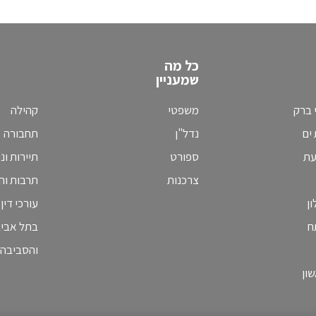
כל מה
שמעניין
 ברק
משפטי
קהילה
ים
נדל"ן
תחבורה
עת
ספורט
תיירות ונ
צרכנות
תרבות וחי
ן
עורכי דין
ח
בתל אבי
והסביבה
ון