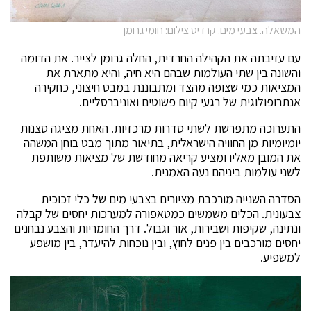
המשאלה. צבעי מים. קרדיט צילום: חומי גרומן
עם עזיבתה את הקהילה החרדית, החלה גרומן לצייר. את הדומה
והשונה בין שתי העולמות שבהם היא חיה, והיא מתארת את
המציאות כמי שצופה מהצד ומתבוננת במבט חיצוני, כחקירה
אנתרופולוגית של רגעי קיום פשוטים ואוניברסליים.
התערוכה מתפרשת לשתי סדרות מרכזיות. האחת מציגה סצנות
יומיומיות מן החוויה הישראלית, בתיאור מתוך מבט בוחן המשהה
את המובן מאליו ומציע קריאה מחודשת של מציאות משותפת
לשני עולמות ביניהם נעה האמנית.
הסדרה השנייה מורכבת מציורים בצבעי מים של כלי זכוכית
צבעונית. הכלים משמשים כמטאפורה למערכות יחסים של קבלה
ונתינה, שקיפות ושבירות, אור וגבול. דרך החומריות והצבע נבחנים
יחסים מורכבים בין פנים לחוץ, ובין נוכחות להיעדר, בין מושפע
למשפיע.