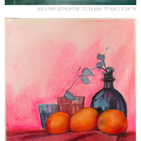
תל אביב באמרלד. שמן על בד. קרדיט צילום: חומי גרומן