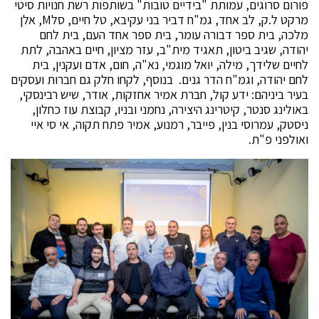
פורום סרוגים, עמותת "בידיים טובות" בשותפות רשת חנויות סיטי
מרקט ל.ק, לב אחד, גמ"ח דביר בני עקיבא, טל חיים, סלM, אלן
מלכה, בית ספר דבורה עומר, בית ספר אחד העם, בית לחם
יהודה, שגיב ביטון, תאגיד מית"ב, עזר מציון, חיים באהבה, לתת
לחיים שלידך, מילה, יואל מוגמי, נא"ה, חום, אדם ועקנין, בית
לחם יהודה, וגמ"ח הדר גנים. בנוסף, לקחו חלק גם חברות ועסקים
בעיר ביניהם: ידע קול, חברת אמיר אחזקות, אודר, שיש רבינסקי,
באולינג סנטר, קיטרינג היצירה, נחמני ובניו, קבוצת עוז כחלון,
ניסטק, עמרוסי בנין, פייבר, רמנוע, אמיר פתח תקוה, אי סי איי
ואולפני פ"ת.