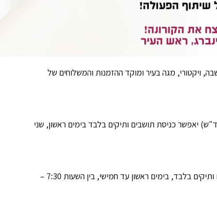
שבה, ויקטורי, מגה בעיר ומוקד ההזמנות והמשלוחים של
בן דרור 3 (בתחנת הדלק סד"ש) יאפשר כניסת תושבים ותיקים בלבד בימים ראשון, שני
סניף ויקטורי ברח' בר כוכבא 16, יאפשר כניסת תושבים ותיקים בלבד, בימים ראשון עד חמישי, בין השעות 7:30 –