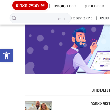
המייל האדום
תרבות וחינוך
זירת המומחים
כ"ו אב התשפ"ו
פתח סרגל 
 נוספות
בות מאהבה