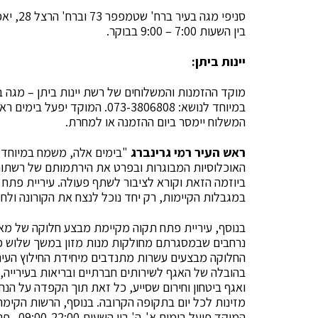
סניפי מ
בין השעות 7:00 – 9:00 בבוקר.
יינות ביתן:
מוקד ההזמנות והמשלוחים של רשת יינות ביתן – מגה 
המשלוח יימסר ביום ההזמנה או למחרת.
ראש העיר רמי גרינברג
"בימים אלה, משמח במיוחד 
האוכלוסיות המבוגרות ובפרט את הירתמותם של רשתות
ביוזמה הזאת וקורא לציבור לשתף פעולה. עיריית פתח
במגבלות הקיימות, רק יחד נוכל לנצח את הקורונה ולחז
בנוסף, עיריית פתח תקוה מקיימת מבצע חלוקה של מאו
נרחבים שבמסגרתם מחולקות מנות מזון במשך שלוש פ
החלוקה מבצעים עשרות מתנדבים מיחידת החילוץ העיר
בהובלה של האגף לשירותים חברתיים ובריאות בעירייה
ואגף ביטחון וחירום שסייע, כל זאת תוך הקפדה על הנ
מזינות לכל יום בתקופה הקרובה. בנוסף, הרשות הקימ
המוקד פועל בימים א'-ה' בין השעות 09:00-22:00 . פניות למוקד בטל': 03-9113995/3073