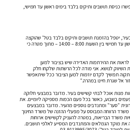
גה בעיר ברח' שטמפפר 73 וברח' הרצל 28, יאפשרו כניסת תושבים ותיקים בלבד בימים ראשון עד חמישי,
בעיר, יטפל בהזמנת תושבים ותיקים בלבד בטל' שהוקצה
במיוחד לנושא: 073-3806808. המוקד יפעל בימים ראשון עד חמישי בין השעות 8:00 – 14:00 – מתוך מטרה כי
לראות את ההירתמות האדירה שיש בציבור למען
 השיווק לנושא. אני מודה לכל הרשתות שלקחו חלק
 תקוה תמשיך לקדם יוזמות למען הציבור ככל שיתאפשר
ור אל שגרת חיינו במהרה."
ת מנות אוכל לבתי קשישים בעיר. מדובר במבצעי חלוקה
עמים בשבוע, כאשר בכל פעם הכמות מספיקה ליומיים. את
ונית "סער" ומתנדבים נוספים מהעיר. מדובר במבצעים
, משרד הרווחה המבוסס על מפעלי ההזנה של משרד החינוך
חיות משרד הבריאות, במטרה להעניק לקשישים ארוחות
ה את מוקד הגמלאים והמתנדבים המסייע לאלפי תושבים.