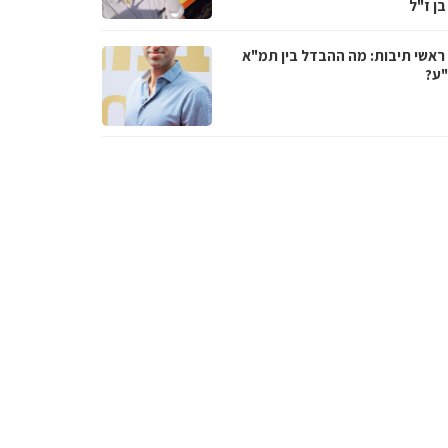
בן ז"ל
ראשי תיבות: מה ההבדל בין תמ"א
ע?