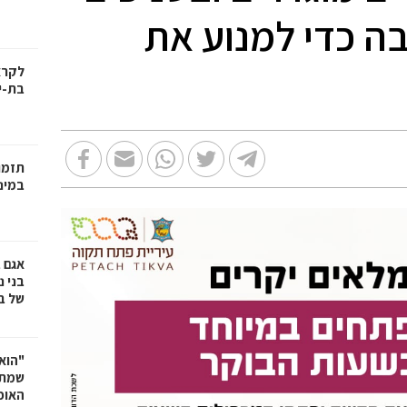
ה כדי למנוע את
בת-י
תזמו
במינ
אגם 
של ב
"הוא 
שמתנ
האופ