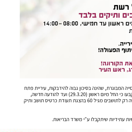
יה המבוגרת, שהינה בסיכון גבוה להידבקות, עיריית פתח
תקוה בשיתוף מספר רשתות מרכולים הפועלות בעיר, קבעו כי החל מיום ראשון (29.3.20) ועד להודעה חדשה,
יפתחו בשעות הבוקר המרכולים במקומות הרשומים מטה רק לתושבים מגיל 60 בהצגת תעודת כרטיס תושב ותיק
ות עתידיות שיתקבלו ע"י משרד הבריאות.