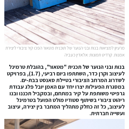
מרעיון למציאות בנות ובני הנוער של תוכנית מטאור הפכו קיר ציבורי ליצירת
אמנות. קרדיט תמונות: אלאדין כעביה
בנות ובני הנוער של תכנית "מטאור", בהובלת טרמינל
לעיצוב וקרן כדר, השתתפו ביום רביעי, (1.7), בפרויקט
לשדרוג המרחב הציבורי בטיילת סאנסט בבת-ים.
במסגרת הפעילות יצרו יחד עם האמן יובל פלג עבודת
גרפיטי משותפת על קיר במתחם, ובמקביל תכננו ובנו
ריהוט ציבורי בשיתוף סטודיו מולט הפועל בטרמינל
לעיצוב, כל זה כחלק מתהליך המחבר בין יצירה, עיצוב
ועשייה חברתית.