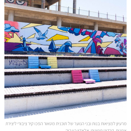
מרעיון למציאות בנות ובני הנוער של תוכנית מטאור הפכו קיר ציבורי ליצירת
אמנות. קרדיט תמונות: אלאדין כעביה