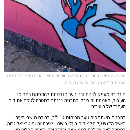
מרעיון למציאות בנות ובני הנוער של תוכנית מטאור הפכו קיר ציבורי ליצירת
אמנות. קרדיט תמונות: אלאדין כעביה
מיזם זה מעניק לבנות ובני נוער הזדמנות להתפתח בתחומי
העיצוב, האמנות והיצירה. התכנית נבנתה במטרה לטפח את דור
העתיד של היוצרים.
בתכנית משתתפים נוער מכיתות ט'-י"ב, ברובם תושבי העיר,
כאשר הדגש על תלמידים בעלי כישרון, יצירתיות ופוטנציאל גבוה,
במטרה לאפשר להם לממש את יכולותיהם. לאחר תהליך מיון