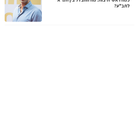
לתב"ע?