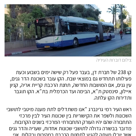
צילום דוברות העיריה
קו 238 של חברת דן, בעבר פעל רק שישה ימים בשבוע וכעת
פעילותו תתחדש גם במוצאי שבת. הקו עובר בשכונת הדר גנים,
עין גנים, אם המושבות החדשה, תחנת הרכבת קריית אריה, קניון
איילון, סינמטק ת"א, הבימה ועד הכרמלית בת"א. הקו תוגבר
ותדירות הקו עלתה.
ראש העיר רמי גרינברג "אנו משתדלים לתת מענה מיטבי לתושבי
השכונות ולשפר את הקישוריות בין שכונות העיר לבין מרכזי
התחבורה שהם יהיו העורק התחבורתי המרכזי בשנים הקרובות.
מדובר בבשורה גדולה לתושבי שכונות אחדות, שעריה והדר גנים
אשר יוכלו מעתה להגיע לתחנות הרכבת במהירות ובקלות. אני