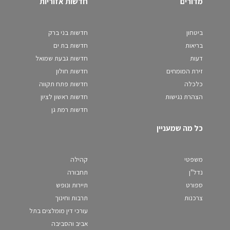
מדורים
חדשות אזוריות
ביטחון
חדשות בני ברק
בריאות
חדשות בת ים
דעות
חדשות גבעת שמואל
זירת המומחים
חדשות חולון
כלכלה
חדשות פתח תקווה
הצהרת נגישות
חדשות ראשון לציון
חדשות רמת גן
כל מה שמעניין
משפטי
קהילה
נדל"ן
תחבורה
ספורט
תיירות ונופש
צרכנות
תרבות וחינוך
עורכי דין מומלצים בתל
אביב והסביבה