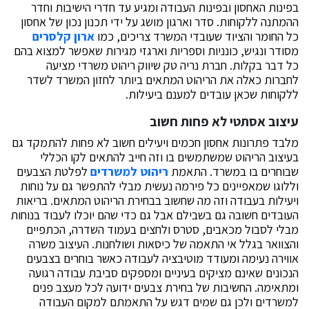
בפינות האחסון ובפינות העבודה ומגיע עד חדרי הישיבות וחדר
ההמתנה ללקוחות. סדר וארגון מושג על ידי תכנון נכון של אחסון
כל החומר והציוד שעובדי המשרד צריכים, כמו
ארון קלסרים
מסודר ונגיש, כונניות וספריות וארגזי מגירות שאפשר למצוא בהם
כל דבר בקלות. חברת נריה טק שיווק ריהוט משרדי מציעה
לחברות כאלה את הריהוט המתאים ביותר לחזון המשרד לשדר
ללקוחות שכאן עובדים למענם ביעילות.
עיצוב אסתטי לא פחות חשוב
מלבד פתרונות אחסון חכמים ויעילים חשוב לא פחות להתמקד גם
בעיצוב הריהוט שמשתמשים בו וזה חייב להתאים לקו הכללי
שבוחרים בו במשרד. התאמת
ריהוט למשרדים
לפלטת הצבעים
וללוגו שמאפיינים כל פירמה נעשית מבלי להתפשר גם על נוחות
ויעילות בעבודה וזה מה שחשוב בבחירת הריהוט המתאים. בריאות
העובדים חשובה גם בשבילם אבל גם כדי שהם יוכלו לעבוד בנוחות
מבלי לסבול מכאבים, סטרס ולחצים בעמוד השדרה, הכתפיים
והצוואר בגלל אי התאמה של כיסאות ושולחנות. העיצוב משרה
אווירה נעימה ומעודד מוטיבציה לעבודה כאשר בוחרים בצבעים
הנכונים שאינם מציקים בעיניים ומספקים סביבת עבודה רגועה
ומתאימה. החשיבות של בחירת צבעים ידועה לכל מעצב פנים
למשרדים ולכן גם שמים דגש על התאמתם למקום העבודה